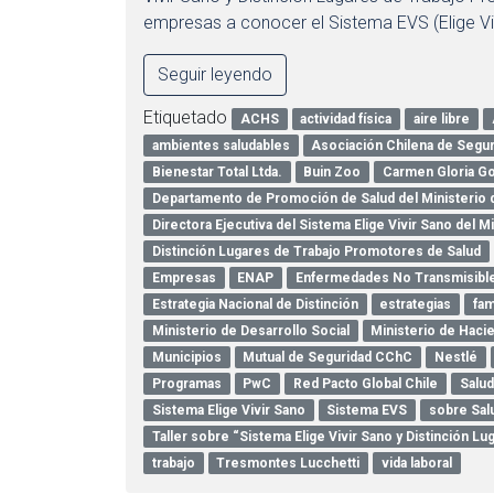
empresas a conocer el Sistema EVS (Elige Vi
Seguir leyendo
Etiquetado
ACHS
actividad física
aire libre
ambientes saludables
Asociación Chilena de Segu
Bienestar Total Ltda.
Buin Zoo
Carmen Gloria G
Departamento de Promoción de Salud del Ministerio 
Directora Ejecutiva del Sistema Elige Vivir Sano del M
Distinción Lugares de Trabajo Promotores de Salud
Empresas
ENAP
Enfermedades No Transmisibl
Estrategia Nacional de Distinción
estrategias
fam
Ministerio de Desarrollo Social
Ministerio de Haci
Municipios
Mutual de Seguridad CChC
Nestlé
Programas
PwC
Red Pacto Global Chile
Salud
Sistema Elige Vivir Sano
Sistema EVS
sobre Sal
Taller sobre “Sistema Elige Vivir Sano y Distinción 
trabajo
Tresmontes Lucchetti
vida laboral