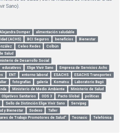
vir Sano).
Alejandra Domper
alimentación saludable
ridad (ACHS)
BCI Seguros
beneficios
Bienestar
onzález
Celeo Redes
Colbún
de Salud
inisterio de Desarrollo Social
educativos
Elige Vivir Sano
Empresa de Servicios Achs
es
ENT
entorno laboral
ESACHS
ESACHS Transportes
iliar
fotografías
galería
Komatsu
Laboratorio Bagó
enda
Ministerio de Medio Ambiente
Ministerio de Salud
Objetivos Sanitarios
ODS 3
Pacto Global
políticas
Sello de Distinción Elige Vivir Sano
Servipag
ud y Bienestar
Sodexo
Taller
Lugares de Trabajo Promotores de Salud”
Tecnasic
Telefónica