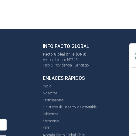
INFO PACTO GLOBAL
Pacto Global Chile (ONU)
Av. Los Leones N°745
Piso 6 Providencia - Santiago
ENLACES RÁPIDOS
Inicio
Nosotros
Participantes
Objetivos de Desarrollo Sostenible
Biblioteca
Memorias
SIPP
Agenda Pacto Global Chile