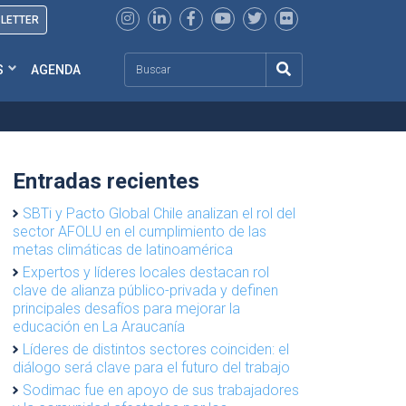
SLETTER
Search
S
AGENDA
Entradas recientes
SBTi y Pacto Global Chile analizan el rol del
sector AFOLU en el cumplimiento de las
metas climáticas de latinoamérica
Expertos y líderes locales destacan rol
clave de alianza público-privada y definen
principales desafíos para mejorar la
educación en La Araucanía
Líderes de distintos sectores coinciden: el
diálogo será clave para el futuro del trabajo
Sodimac fue en apoyo de sus trabajadores