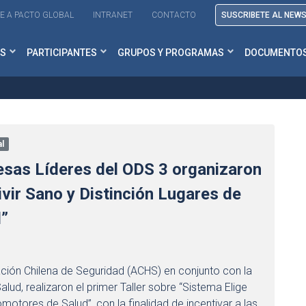
E A PACTO GLOBAL
INTRANET
CONTACTO
SUSCRIBETE AL NEW
S
PARTICIPANTES
GRUPOS Y PROGRAMAS
DOCUMENTO
l
esas Líderes del ODS 3 organizaron
ivir Sano y Distinción Lugares de
d”
ación Chilena de Seguridad (ACHS) en conjunto con la
lud, realizaron el primer Taller sobre “Sistema Elige
motores de Salud”, con la finalidad de incentivar a las