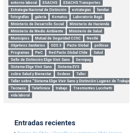
entorno laboral
ESACHS
ESACHS Transportes
Estrategia Nacional de Distinción
estrategias
familiar
fotografías
galería
Komatsu
Laboratorio Bagó
Ministerio de Desarrollo Social
Ministerio de Hacienda
Ministerio de Medio Ambiente
Ministerio de Salud
Municipios
Mutual de Seguridad CChC
Nestlé
Objetivos Sanitarios
ODS 3
Pacto Global
políticas
Programas
PwC
Red Pacto Global Chile
Salud
Sello de Distinción Elige Vivir Sano
Servipag
Sistema Elige Vivir Sano
Sistema EVS
sobre Salud y Bienestar
Sodexo
Taller
Taller sobre “Sistema Elige Vivir Sano y Distinción Lugares de Trabajo
Tecnasic
Telefónica
trabajo
Tresmontes Lucchetti
vida laboral
Entradas recientes