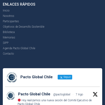
ENLACES RÁPIDOS
Inicio
Nosotros
Participantes
Objetivos de Desarrollo Sostenible
Biblioteca
Memorias
SIPP
Agenda Pacto Global Chile
Contacto
Pacto Global Chile
Seguir
Pacto Global Chile
@pactoglobal
·
7 Ago
Hoy realizamos una nueva sesión del Comité Ejecutivo de
Pacto Global Chile.