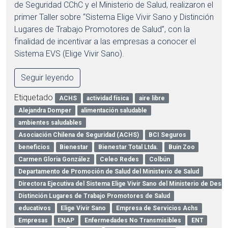
de Seguridad CChC y el Ministerio de Salud, realizaron el
primer Taller sobre “Sistema Elige Vivir Sano y Distinción
Lugares de Trabajo Promotores de Salud”, con la
finalidad de incentivar a las empresas a conocer el
Sistema EVS (Elige Vivir Sano).
Seguir leyendo
Etiquetado
ACHS
actividad física
aire libre
Alejandra Domper
alimentación saludable
ambientes saludables
Asociación Chilena de Seguridad (ACHS)
BCI Seguros
beneficios
Bienestar
Bienestar Total Ltda.
Buin Zoo
Carmen Gloria González
Celeo Redes
Colbún
Departamento de Promoción de Salud del Ministerio de Salud
Directora Ejecutiva del Sistema Elige Vivir Sano del Ministerio de Desar
Distinción Lugares de Trabajo Promotores de Salud
educativos
Elige Vivir Sano
Empresa de Servicios Achs
Empresas
ENAP
Enfermedades No Transmisibles
ENT