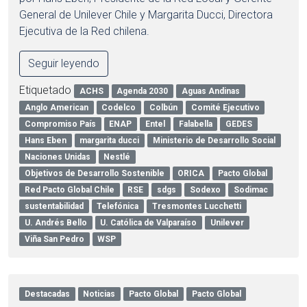
General de Unilever Chile y Margarita Ducci, Directora
Ejecutiva de la Red chilena.
Seguir leyendo
Etiquetado
ACHS
Agenda 2030
Aguas Andinas
Anglo American
Codelco
Colbún
Comité Ejecutivo
Compromiso País
ENAP
Entel
Falabella
GEDES
Hans Eben
margarita ducci
Ministerio de Desarrollo Social
Naciones Unidas
Nestlé
Objetivos de Desarrollo Sostenible
ORICA
Pacto Global
Red Pacto Global Chile
RSE
sdgs
Sodexo
Sodimac
sustentabilidad
Telefónica
Tresmontes Lucchetti
U. Andrés Bello
U. Católica de Valparaíso
Unilever
Viña San Pedro
WSP
Destacadas
Noticias
Pacto Global
Pacto Global