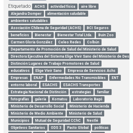
Etiquetado
ACHS
actividad física
aire libre
Alejandra Domper
alimentación saludable
ambientes saludables
Asociación Chilena de Seguridad (ACHS)
BCI Seguros
beneficios
Bienestar
Bienestar Total Ltda.
Buin Zoo
Carmen Gloria González
Celeo Redes
Colbún
Departamento de Promoción de Salud del Ministerio de Salud
Directora Ejecutiva del Sistema Elige Vivir Sano del Ministerio de Desar
Distinción Lugares de Trabajo Promotores de Salud
educativos
Elige Vivir Sano
Empresa de Servicios Achs
Empresas
ENAP
Enfermedades No Transmisibles
ENT
entorno laboral
ESACHS
ESACHS Transportes
Estrategia Nacional de Distinción
estrategias
familiar
fotografías
galería
Komatsu
Laboratorio Bagó
Ministerio de Desarrollo Social
Ministerio de Hacienda
Ministerio de Medio Ambiente
Ministerio de Salud
Municipios
Mutual de Seguridad CChC
Nestlé
Objetivos Sanitarios
ODS 3
Pacto Global
políticas