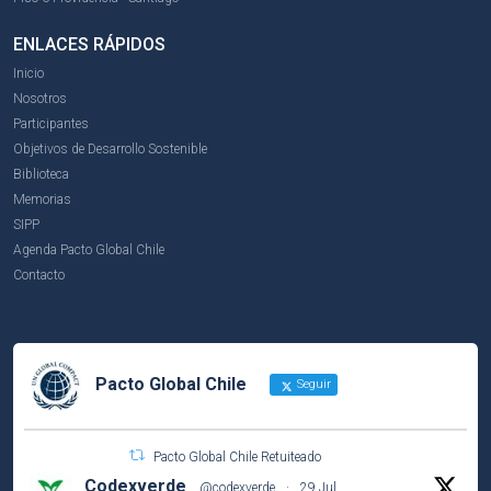
ENLACES RÁPIDOS
Inicio
Nosotros
Participantes
Objetivos de Desarrollo Sostenible
Biblioteca
Memorias
SIPP
Agenda Pacto Global Chile
Contacto
Pacto Global Chile
Seguir
Pacto Global Chile Retuiteado
Codexverde
@codexverde
·
29 Jul