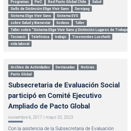
Programas
PwC
Red Pacto Global Chile
Salud
Sello de Distinción Elige Vivir Sano
Servipag
Sistema Elige Vivir Sano
Sistema EVS
sobre Salud y Bienestar
Sodexo
Taller
Taller sobre “Sistema Elige Vivir Sano y Distinción Lugares de Trabajo
Tecnasic
Telefónica
trabajo
Tresmontes Lucchetti
vida laboral
Archivo de Actividades
Destacadas
Noticias
Pacto Global
Subsecretaria de Evaluación Social
participó en Comité Ejecutivo
Ampliado de Pacto Global
noviembre 6, 2017
/
mayo 25, 2023
Con la asistencia de la Subsecretaria de Evaluación