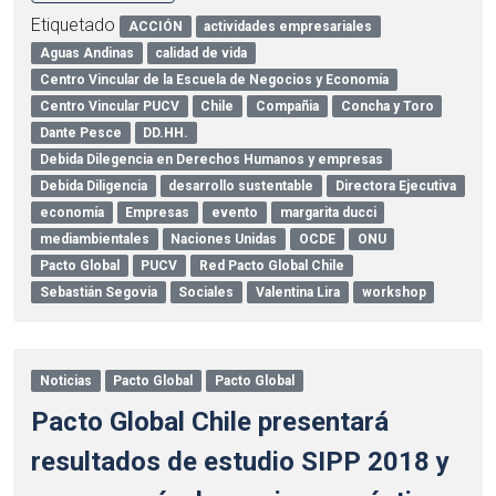
Etiquetado
ACCIÓN
actividades empresariales
Aguas Andinas
calidad de vida
Centro Vincular de la Escuela de Negocios y Economía
Centro Vincular PUCV
Chile
Compañia
Concha y Toro
Dante Pesce
DD.HH.
Debida Dilegencia en Derechos Humanos y empresas
Debida Diligencia
desarrollo sustentable
Directora Ejecutiva
economía
Empresas
evento
margarita ducci
mediambientales
Naciones Unidas
OCDE
ONU
Pacto Global
PUCV
Red Pacto Global Chile
Sebastián Segovia
Sociales
Valentina Lira
workshop
Noticias
Pacto Global
Pacto Global
Pacto Global Chile presentará
resultados de estudio SIPP 2018 y