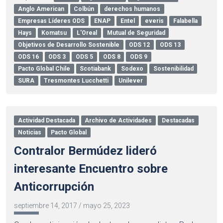
Anglo American
Colbún
derechos humanos
Empresas Líderes ODS
ENAP
Entel
everis
Falabella
Hays
Komatsu
L'Oreal
Mutual de Seguridad
Objetivos de Desarrollo Sostenible
ODS 12
ODS 13
ODS 16
ODS 3
ODS 5
ODS 8
ODS 9
Pacto Global Chile
Scotiabank
Sodexo
Sostenibilidad
SURA
Tresmontes Lucchetti
Unilever
Actividad Destacada
Archivo de Actividades
Destacadas
Noticias
Pacto Global
Contralor Bermúdez lideró
interesante Encuentro sobre
Anticorrupción
septiembre 14, 2017
/
mayo 25, 2023