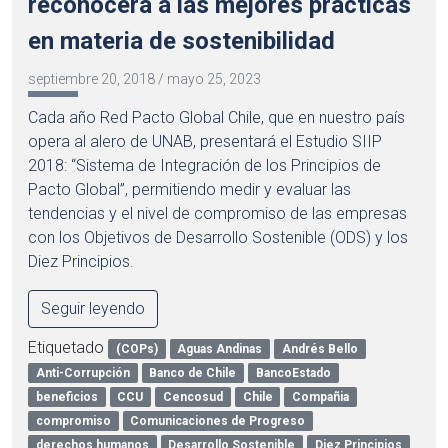
reconocerá a las mejores prácticas
en materia de sostenibilidad
septiembre 20, 2018
/
mayo 25, 2023
Cada año Red Pacto Global Chile, que en nuestro país
opera al alero de UNAB, presentará el Estudio SIIP
2018: “Sistema de Integración de los Principios de
Pacto Global”, permitiendo medir y evaluar las
tendencias y el nivel de compromiso de las empresas
con los Objetivos de Desarrollo Sostenible (ODS) y los
Diez Principios.
Seguir leyendo
Etiquetado
(COPs)
Aguas Andinas
Andrés Bello
Anti-Corrupción
Banco de Chile
BancoEstado
beneficios
CCU
Cencosud
Chile
Compañia
compromiso
Comunicaciones de Progreso
derechos humanos
Desarrollo Sostenible
Diez Principios