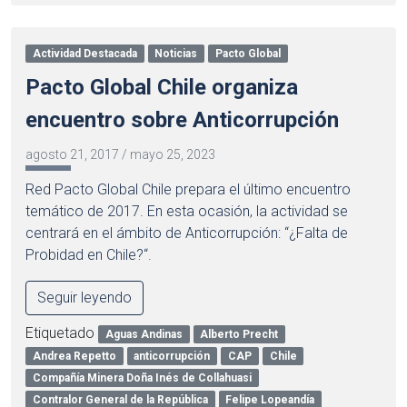
Actividad Destacada
Noticias
Pacto Global
Pacto Global Chile organiza
encuentro sobre Anticorrupción
agosto 21, 2017
/
mayo 25, 2023
Red Pacto Global Chile prepara el último encuentro
temático de 2017. En esta ocasión, la actividad se
centrará en el ámbito de Anticorrupción: “¿Falta de
Probidad en Chile?“.
Seguir leyendo
Etiquetado
Aguas Andinas
Alberto Precht
Andrea Repetto
anticorrupción
CAP
Chile
Compañía Minera Doña Inés de Collahuasi
Contralor General de la República
Felipe Lopeandía