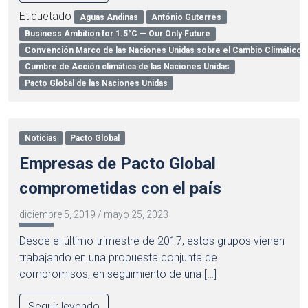
Etiquetado
Aguas Andinas
António Guterres
Business Ambition for 1.5°C — Our Only Future
Convención Marco de las Naciones Unidas sobre el Cambio Climátic
Cumbre de Acción climática de las Naciones Unidas
Pacto Global de las Naciones Unidas
Noticias
Pacto Global
Empresas de Pacto Global
comprometidas con el país
diciembre 5, 2019
/
mayo 25, 2023
Desde el último trimestre de 2017, estos grupos vienen
trabajando en una propuesta conjunta de
compromisos, en seguimiento de una […]
Seguir leyendo