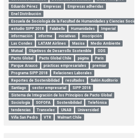
Eduardo Pérez
Empresas
Empresas adheridas
Enel Distribución
Escuela de Sociología de la Facultad de Humanidades y Ciencias Social
estudio SIPP 2018
Falabella
Humanidades
Imperial
información
informe
iniciativas
inscripción
Las Condes
LATAM Airlines
Masisa
Medio Ambiente
Mutual
Objetivos de Desarrollo Ssotenible
ODS
Pacto Global
Pacto Global Chile
página
Paris
Parque Arauco
prácticas empresariales
premiar
Programa SIPP 2018
Relaciones Laborales
Reportes de Sostenibilidad
resultados
Salón Auditorio
Santiago
sector empresarial
SIPP 2018
Sistema de Integración de los Principios de Pacto Global
Sociología
SOFOFA
Sostenibilidad
Telefónica
tendencias
Transelec
UNAB
Universidad
Viña San Pedro
VTR
Walmart Chile