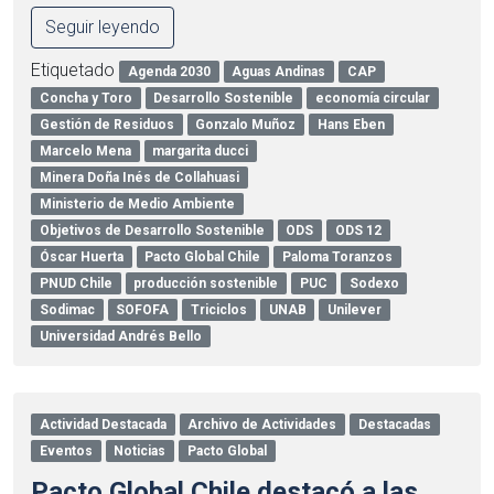
Seguir leyendo
Etiquetado
Agenda 2030
Aguas Andinas
CAP
Concha y Toro
Desarrollo Sostenible
economía circular
Gestión de Residuos
Gonzalo Muñoz
Hans Eben
Marcelo Mena
margarita ducci
Minera Doña Inés de Collahuasi
Ministerio de Medio Ambiente
Objetivos de Desarrollo Sostenible
ODS
ODS 12
Óscar Huerta
Pacto Global Chile
Paloma Toranzos
PNUD Chile
producción sostenible
PUC
Sodexo
Sodimac
SOFOFA
Triciclos
UNAB
Unilever
Universidad Andrés Bello
Actividad Destacada
Archivo de Actividades
Destacadas
Eventos
Noticias
Pacto Global
Pacto Global Chile destacó a las