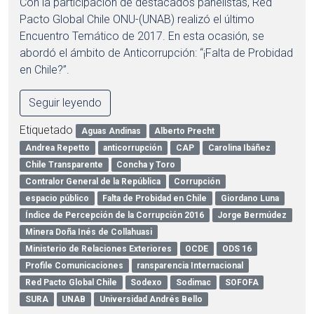
Con la participación de destacados panelistas, Red
Pacto Global Chile ONU-(UNAB) realizó el último
Encuentro Temático de 2017. En esta ocasión, se
abordó el ámbito de Anticorrupción: “¡Falta de Probidad
en Chile?”.
Seguir leyendo
Etiquetado
Aguas Andinas
Alberto Precht
Andrea Repetto
anticorrupción
CAP
Carolina Ibáñez
Chile Transparente
Concha y Toro
Contralor General de la República
Corrupción
espacio público
Falta de Probidad en Chile
Giordano Luna
Índice de Percepción de la Corrupción 2016
Jorge Bermúdez
Minera Doña Inés de Collahuasi
Ministerio de Relaciones Exteriores
OCDE
ODS 16
Profile Comunicaciones
ransparencia Internacional
Red Pacto Global Chile
Sodexo
Sodimac
SOFOFA
SURA
UNAB
Universidad Andrés Bello