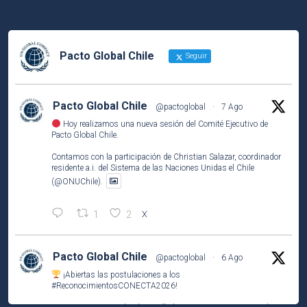
Pacto Global Chile
Seguir
Pacto Global Chile
@pactoglobal
·
7 Ago
Hoy realizamos una nueva sesión del Comité Ejecutivo de
Pacto Global Chile.
Contamos con la participación de Christian Salazar, coordinador
residente a.i. del Sistema de las Naciones Unidas el Chile
(@ONUChile).
1
2
X
Pacto Global Chile
@pactoglobal
·
6 Ago
¡Abiertas las postulaciones a los
#ReconocimientosCONECTA2026
!