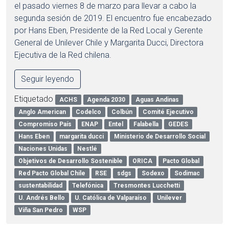
el pasado viernes 8 de marzo para llevar a cabo la
segunda sesión de 2019. El encuentro fue encabezado
por Hans Eben, Presidente de la Red Local y Gerente
General de Unilever Chile y Margarita Ducci, Directora
Ejecutiva de la Red chilena.
Seguir leyendo
Etiquetado
ACHS
Agenda 2030
Aguas Andinas
Anglo American
Codelco
Colbún
Comité Ejecutivo
Compromiso País
ENAP
Entel
Falabella
GEDES
Hans Eben
margarita ducci
Ministerio de Desarrollo Social
Naciones Unidas
Nestlé
Objetivos de Desarrollo Sostenible
ORICA
Pacto Global
Red Pacto Global Chile
RSE
sdgs
Sodexo
Sodimac
sustentabilidad
Telefónica
Tresmontes Lucchetti
U. Andrés Bello
U. Católica de Valparaíso
Unilever
Viña San Pedro
WSP