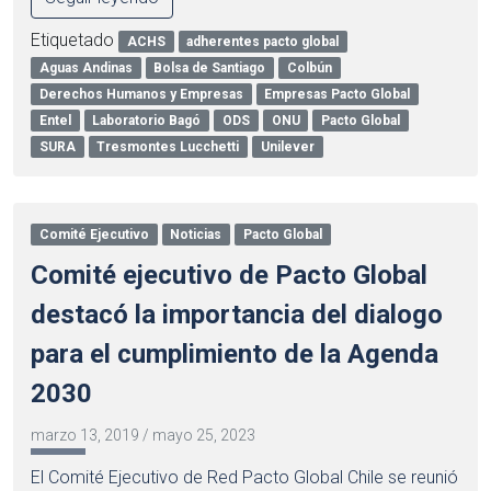
Etiquetado
ACHS
adherentes pacto global
Aguas Andinas
Bolsa de Santiago
Colbún
Derechos Humanos y Empresas
Empresas Pacto Global
Entel
Laboratorio Bagó
ODS
ONU
Pacto Global
SURA
Tresmontes Lucchetti
Unilever
Comité Ejecutivo
Noticias
Pacto Global
Comité ejecutivo de Pacto Global
destacó la importancia del dialogo
para el cumplimiento de la Agenda
2030
marzo 13, 2019
/
mayo 25, 2023
El Comité Ejecutivo de Red Pacto Global Chile se reunió