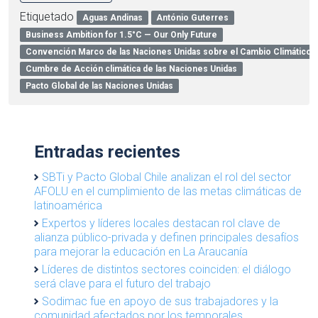
Etiquetado
Aguas Andinas
António Guterres
Business Ambition for 1.5°C — Our Only Future
Convención Marco de las Naciones Unidas sobre el Cambio Climátic
Cumbre de Acción climática de las Naciones Unidas
Pacto Global de las Naciones Unidas
Entradas recientes
SBTi y Pacto Global Chile analizan el rol del sector
AFOLU en el cumplimiento de las metas climáticas de
latinoamérica
Expertos y líderes locales destacan rol clave de
alianza público-privada y definen principales desafíos
para mejorar la educación en La Araucanía
Líderes de distintos sectores coinciden: el diálogo
será clave para el futuro del trabajo
Sodimac fue en apoyo de sus trabajadores y la
comunidad afectados por los temporales