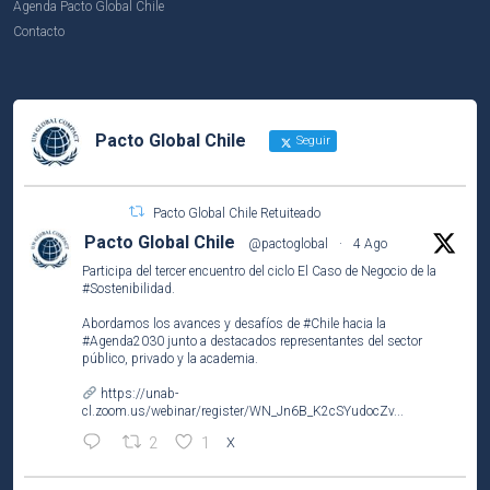
Agenda Pacto Global Chile
Contacto
Pacto Global Chile
Seguir
Pacto Global Chile Retuiteado
Pacto Global Chile
@pactoglobal
·
4 Ago
Participa del tercer encuentro del ciclo El Caso de Negocio de la
#Sostenibilidad
.
Abordamos los avances y desafíos de
#Chile
hacia la
#Agenda2030
junto a destacados representantes del sector
público, privado y la academia.
https://unab-
cl.zoom.us/webinar/register/WN_Jn6B_K2cSYudocZv...
2
1
X