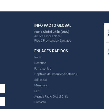
INFO PACTO GLOBAL
Pacto Global Chile (ONU)
Av. Los Leones N°745
Piso 6 Providencia - Santiago
ENLACES RÁPIDOS
Inicio
Nosotros
Participantes
Objetivos de Desarrollo Sostenible
Biblioteca
Memorias
SIPP
Agenda Pacto Global Chile
Contacto