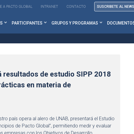
E A PACTO GLOBAL
INTRANET
CONTACTO
SUSCRIBETE AL NEW
S
PARTICIPANTES
GRUPOS Y PROGRAMAS
DOCUMENTO
á resultados de estudio SIPP 2018
rácticas en materia de
tro país opera al alero de UNAB, presentará el Estudio
ncipios de Pacto Global”, permitiendo medir y evaluar
as empresas con los Objetivos de Desarrollo