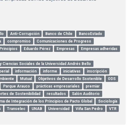
lo
Anti-Corrupción
Banco de Chile
BancoEstado
a
compromiso
Comunicaciones de Progreso
Principios
Eduardo Pérez
Empresas
Empresas adheridas
y Ciencias Sociales de la Universidad Andrés Bello
erial
información
informe
iniciativas
inscripción
mbiente
Mutual
Objetivos de Desarrollo Ssotenible
ODS
Parque Arauco
prácticas empresariales
premiar
rtes de Sostenibilidad
resultados
Salón Auditorio
ma de Integración de los Principios de Pacto Global
Sociología
s
Transelec
UNAB
Universidad
Viña San Pedro
VTR