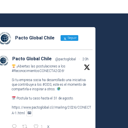
Pacto Global Chile
Seguir
Pacto Global Chile
@pactoglobal
·
20h
¡Abiertas las postulaciones a los
#ReconocimientosCONECTA2026
!
Si tu empresa socia ha desarrollado una iniciativa
que contribuye a los
#ODS
, este es el momento de
compartirla e inspirar a otros.
Postula tu caso hasta el 31 de agosto.
https://www.pactoglobal.cl//mailing/2026/CONECT
A-1.html
1
X