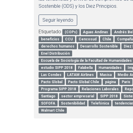
Sostenible (ODS) y los Diez Principios.
Seguir leyendo
Etiquetado
(COPs)
Aguas Andinas
Andrés Bel
beneficios
CCU
Cencosud
Chile
Compañi
derechos humanos
Desarrollo Sostenible
Diez 
Enel Distribución
Escuela de Sociología de la Facultad de Humanidades 
estudio SIPP 2018
Falabella
Humanidades
Imp
Las Condes
LATAM Airlines
Masisa
Medio A
Pacto Global
Pacto Global Chile
página
Paris
Programa SIPP 2018
Relaciones Laborales
Repo
Santiago
sector empresarial
SIPP 2018
Siste
SOFOFA
Sostenibilidad
Telefónica
tendencia
Walmart Chile