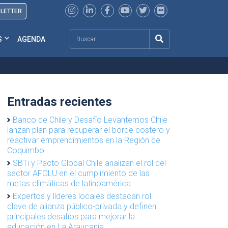
SLETTER
Search
S
AGENDA
Entradas recientes
Banco de Chile y Desafío Levantemos Chile
lanzan plan para recuperar el borde costero y
reactivar emprendimientos en la Región de
Coquimbo
SBTi y Pacto Global Chile analizan el rol del
sector AFOLU en el cumplimiento de las
metas climáticas de latinoamérica
Expertos y líderes locales destacan rol
clave de alianza público-privada y definen
principales desafíos para mejorar la
educación en La Araucanía