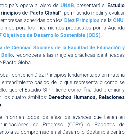
tro país opera al alero de
UNAB
, presentará el
Estudio
rincipios de Pacto Global”
, permitiendo medir y evaluar
s empresas adheridas con los
Diez Principios
de la
ONU
.
io incorpora los lineamientos propuestos por la Agenda
7 Objetivos de Desarrollo Sostenible (ODS).
a de Ciencias Sociales de la Facultad de Educación y
 Bello
, reconocerá a las mejores prácticas identificadas
e Pacto Global.
lobal, contienen Diez Principios fundamentales en materia
r el entendimiento básico de lo que representa o cómo se
ello, que el Estudio SIPP tiene como finalidad premiar y
 los cuatro ámbitos:
Derechos Humanos, Relaciones
n
.
e informan todos los años los avances que tienen en
Comunicaciones de Progreso (COPs) o Reportes de
iento a su compromiso en el Desarrollo Sostenible dentro