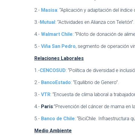
2.-
Masisa
: “Aplicación y adaptación del índic
3.-
Mutual
: “Actividades en Alianza con Teletón”.
4.-
Walmart Chile
: “Piloto de donación de alim
5.-
Viña San Pedro
, segmento de operación v
Relaciones Laborales
1.-
CENCOSUD
: “Política de diversidad e inclus
2.-
BancoEstado
: “Equilibrio de Genero”.
3.-
VTR
: “Encuesta de clima laboral a trabajado
4.-
Paris
:”Prevención del cáncer de mama en l
5.-
Banco de Chile
: “BiciChile. Infraestructura 
Medio Ambiente