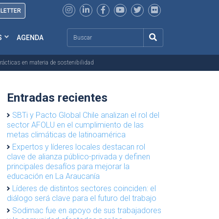
SLETTER
Search
S
AGENDA
rácticas en materia de sostenibilidad
Entradas recientes
SBTi y Pacto Global Chile analizan el rol del
sector AFOLU en el cumplimiento de las
metas climáticas de latinoamérica
Expertos y líderes locales destacan rol
clave de alianza público-privada y definen
principales desafíos para mejorar la
educación en La Araucanía
Líderes de distintos sectores coinciden: el
diálogo será clave para el futuro del trabajo
Sodimac fue en apoyo de sus trabajadores