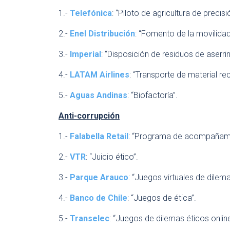
1.-
Telefónica
: “Piloto de agricultura de precisi
2.-
Enel Distribución
: “Fomento de la movilidad 
3.-
Imperial
: “Disposición de residuos de aserri
4.-
LATAM Airlines
: “Transporte de material rec
5.-
Aguas Andinas
: “Biofactoría”.
Anti-corrupción
1.-
Falabella Retail
: “Programa de acompañamie
2.-
VTR
: “Juicio ético”.
3.-
Parque Arauco
: “Juegos virtuales de dilema
4.-
Banco de Chile
: “Juegos de ética”.
5.-
Transelec
: “Juegos de dilemas éticos online