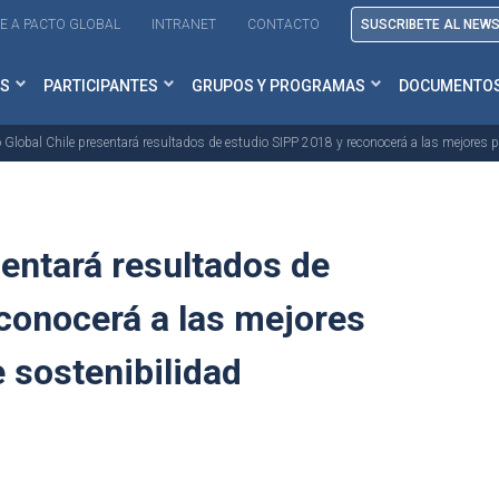
E A PACTO GLOBAL
INTRANET
CONTACTO
SUSCRIBETE AL NEW
S
PARTICIPANTES
GRUPOS Y PROGRAMAS
DOCUMENTO
 Global Chile presentará resultados de estudio SIPP 2018 y reconocerá a las mejores p
sentará resultados de
conocerá a las mejores
 sostenibilidad