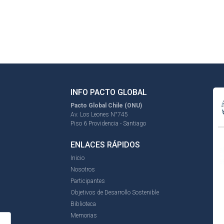
INFO PACTO GLOBAL
Pacto Global Chile (ONU)
Av. Los Leones N°745
Piso 6 Providencia - Santiago
ENLACES RÁPIDOS
Inicio
Nosotros
Participantes
Objetivos de Desarrollo Sostenible
Biblioteca
Memorias