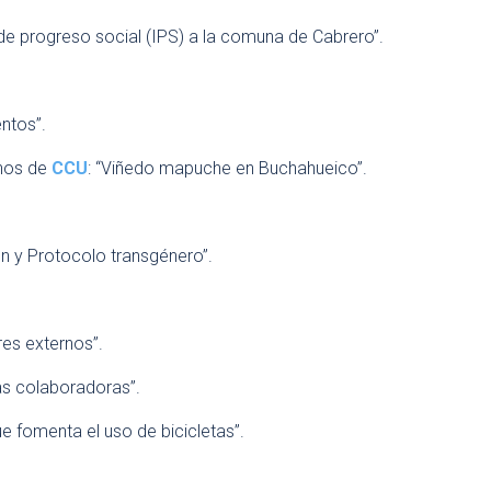
e de progreso social (IPS) a la comuna de Cabrero”.
entos”.
inos de
CCU
: “Viñedo mapuche en Buchahueico”.
ión y Protocolo transgénero”.
res externos”.
as colaboradoras”.
que fomenta el uso de bicicletas”.