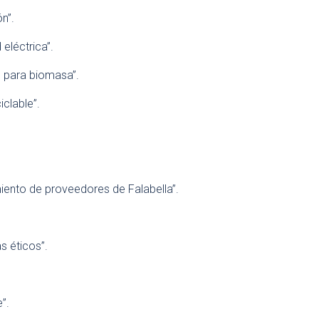
ón”.
eléctrica”.
n para biomasa”.
iclable”.
nto de proveedores de Falabella”.
s éticos”.
”.