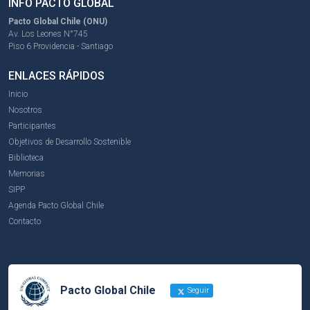
INFO PACTO GLOBAL
Pacto Global Chile (ONU)
Av. Los Leones N°745
Piso 6 Providencia - Santiago
ENLACES RÁPIDOS
Inicio
Nosotros
Participantes
Objetivos de Desarrollo Sostenible
Biblioteca
Memorias
SIPP
Agenda Pacto Global Chile
Contacto
Pacto Global Chile
Seguir