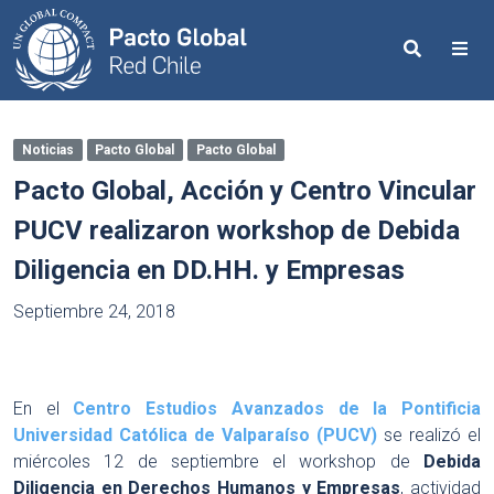
Search
Me
Noticias
Pacto Global
Pacto Global
Pacto Global, Acción y Centro Vincular
PUCV realizaron workshop de Debida
Diligencia en DD.HH. y Empresas
Septiembre 24, 2018
En el
Centro Estudios Avanzados de la Pontificia
Universidad Católica de Valparaíso (PUCV)
se realizó el
miércoles 12 de septiembre el workshop de
Debida
Diligencia en Derechos Humanos y Empresas
, actividad