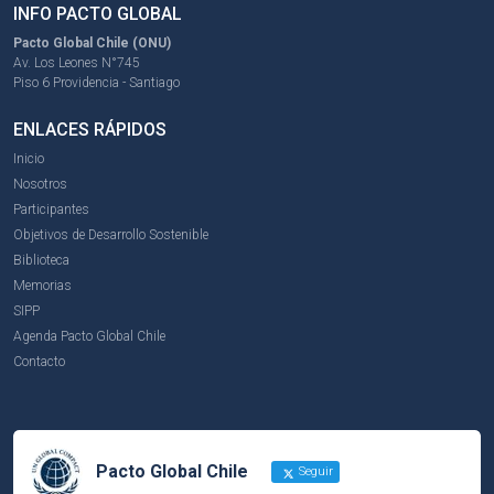
INFO PACTO GLOBAL
Pacto Global Chile (ONU)
Av. Los Leones N°745
Piso 6 Providencia - Santiago
ENLACES RÁPIDOS
Inicio
Nosotros
Participantes
Objetivos de Desarrollo Sostenible
Biblioteca
Memorias
SIPP
Agenda Pacto Global Chile
Contacto
Pacto Global Chile
Seguir