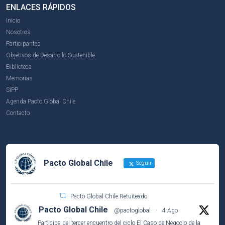
ENLACES RÁPIDOS
Inicio
Nosotros
Participantes
Objetivos de Desarrollo Sostenible
Biblioteca
Memorias
SIPP
Agenda Pacto Global Chile
Contacto
Pacto Global Chile
Seguir
Pacto Global Chile Retuiteado
Pacto Global Chile
@pactoglobal
·
4 Ago
Participa del tercer encuentro del ciclo El Caso de Negocio de la