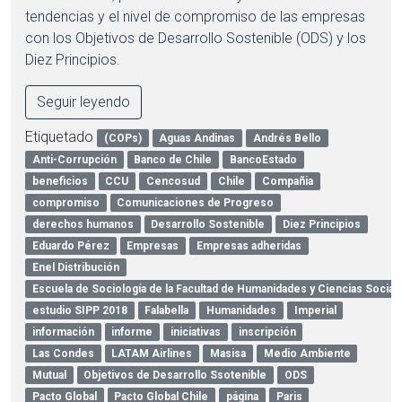
tendencias y el nivel de compromiso de las empresas
con los Objetivos de Desarrollo Sostenible (ODS) y los
Diez Principios.
Seguir leyendo
Etiquetado
(COPs)
Aguas Andinas
Andrés Bello
Anti-Corrupción
Banco de Chile
BancoEstado
beneficios
CCU
Cencosud
Chile
Compañia
compromiso
Comunicaciones de Progreso
derechos humanos
Desarrollo Sostenible
Diez Principios
Eduardo Pérez
Empresas
Empresas adheridas
Enel Distribución
Escuela de Sociología de la Facultad de Humanidades y Ciencias Social
estudio SIPP 2018
Falabella
Humanidades
Imperial
información
informe
iniciativas
inscripción
Las Condes
LATAM Airlines
Masisa
Medio Ambiente
Mutual
Objetivos de Desarrollo Ssotenible
ODS
Pacto Global
Pacto Global Chile
página
Paris