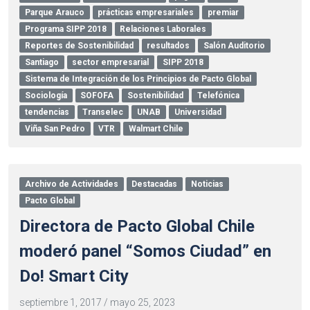
Parque Arauco
prácticas empresariales
premiar
Programa SIPP 2018
Relaciones Laborales
Reportes de Sostenibilidad
resultados
Salón Auditorio
Santiago
sector empresarial
SIPP 2018
Sistema de Integración de los Principios de Pacto Global
Sociología
SOFOFA
Sostenibilidad
Telefónica
tendencias
Transelec
UNAB
Universidad
Viña San Pedro
VTR
Walmart Chile
Archivo de Actividades
Destacadas
Noticias
Pacto Global
Directora de Pacto Global Chile
moderó panel “Somos Ciudad” en
Do! Smart City
septiembre 1, 2017
/
mayo 25, 2023