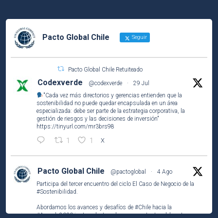
Pacto Global Chile
Seguir
Pacto Global Chile Retuiteado
Codexverde
@codexverde
·
29 Jul
"Cada vez más directorios y gerencias entienden que la
sostenibilidad no puede quedar encapsulada en un área
especializada: debe ser parte de la estrategia corporativa, la
gestión de riesgos y las decisiones de inversión"
https://tinyurl.com/mr3brs98
1
1
X
Pacto Global Chile
@pactoglobal
·
4 Ago
Participa del tercer encuentro del ciclo El Caso de Negocio de la
#Sostenibilidad
.
Abordamos los avances y desafíos de
#Chile
hacia la
#Agenda2030
junto a destacados representantes del sector