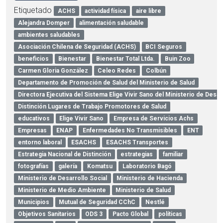
Etiquetado
ACHS
actividad física
aire libre
Alejandra Domper
alimentación saludable
ambientes saludables
Asociación Chilena de Seguridad (ACHS)
BCI Seguros
beneficios
Bienestar
Bienestar Total Ltda.
Buin Zoo
Carmen Gloria González
Celeo Redes
Colbún
Departamento de Promoción de Salud del Ministerio de Salud
Directora Ejecutiva del Sistema Elige Vivir Sano del Ministerio de Desar
Distinción Lugares de Trabajo Promotores de Salud
educativos
Elige Vivir Sano
Empresa de Servicios Achs
Empresas
ENAP
Enfermedades No Transmisibles
ENT
entorno laboral
ESACHS
ESACHS Transportes
Estrategia Nacional de Distinción
estrategias
familiar
fotografías
galería
Komatsu
Laboratorio Bagó
Ministerio de Desarrollo Social
Ministerio de Hacienda
Ministerio de Medio Ambiente
Ministerio de Salud
Municipios
Mutual de Seguridad CChC
Nestlé
Objetivos Sanitarios
ODS 3
Pacto Global
políticas