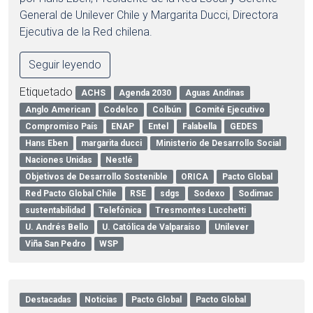
General de Unilever Chile y Margarita Ducci, Directora
Ejecutiva de la Red chilena.
Seguir leyendo
Etiquetado
ACHS
Agenda 2030
Aguas Andinas
Anglo American
Codelco
Colbún
Comité Ejecutivo
Compromiso País
ENAP
Entel
Falabella
GEDES
Hans Eben
margarita ducci
Ministerio de Desarrollo Social
Naciones Unidas
Nestlé
Objetivos de Desarrollo Sostenible
ORICA
Pacto Global
Red Pacto Global Chile
RSE
sdgs
Sodexo
Sodimac
sustentabilidad
Telefónica
Tresmontes Lucchetti
U. Andrés Bello
U. Católica de Valparaíso
Unilever
Viña San Pedro
WSP
Destacadas
Noticias
Pacto Global
Pacto Global