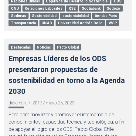
Naciones Unidas
Objetivos de Desarrollo Sostenible
ODS
ONU
Relaciones Laborales
RSE
Scotiabank
Sodexo
Sodimac
Sostenibilidad
sustentabilidad
tiendas Paris
Transparencia
UNAB
Universidad Andrés Bello
WSP
Destacadas
Noticias
Pacto Global
Empresas Líderes de los ODS
presentaron propuestas de
sostenibilidad en torno a la Agenda
2030
diciembre 7, 2017
/
mayo 25, 2023
Para para movilizar y promover el intercambio de
conocimientos, capacidad técnica y tecnológica, a fin
de apoyar el logro de los ODS, Pacto Global Chile