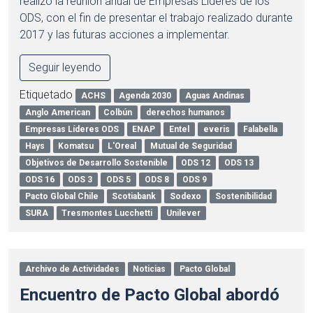
realizó la reunión anual de Empresas Líderes de los
ODS, con el fin de presentar el trabajo realizado durante
2017 y las futuras acciones a implementar.
Seguir leyendo
Etiquetado
ACHS
Agenda 2030
Aguas Andinas
Anglo American
Colbún
derechos humanos
Empresas Líderes ODS
ENAP
Entel
everis
Falabella
Hays
Komatsu
L'Oreal
Mutual de Seguridad
Objetivos de Desarrollo Sostenible
ODS 12
ODS 13
ODS 16
ODS 3
ODS 5
ODS 8
ODS 9
Pacto Global Chile
Scotiabank
Sodexo
Sostenibilidad
SURA
Tresmontes Lucchetti
Unilever
Archivo de Actividades
Noticias
Pacto Global
Encuentro de Pacto Global abordó