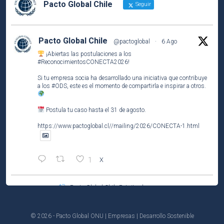
Pacto Global Chile
Seguir
Pacto Global Chile
@pactoglobal
·
6 Ago
¡Abiertas las postulaciones a los
#ReconocimientosCONECTA2026
!
Si tu empresa socia ha desarrollado una iniciativa que contribuye
a los
#ODS
, este es el momento de compartirla e inspirar a otros.
Postula tu caso hasta el 31 de agosto.
https://www.pactoglobal.cl//mailing/2026/CONECTA-1.html
1
X
Pacto Global Chile Retuiteado
Pacto Global Chile
@pactoglobal
·
4 Ago
Participa del tercer encuentro del ciclo El Caso de Negocio de la
© 2026 - Pacto Global ONU | Empresas | Desarrollo Sostenible
#Sostenibilidad
.