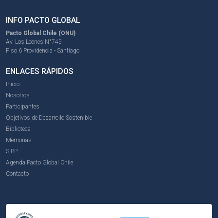
INFO PACTO GLOBAL
Pacto Global Chile (ONU)
Av. Los Leones N°745
Piso 6 Providencia - Santiago
ENLACES RÁPIDOS
Inicio
Nosotros
Participantes
Objetivos de Desarrollo Sostenible
Biblioteca
Memorias
SIPP
Agenda Pacto Global Chile
Contacto