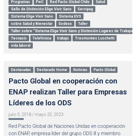
Programas
PwC
Red Pacto Global Chile
Salud
Sello de Distinción Elige Vivir Sano
Servipag
Sistema Elige Vivir Sano
Sistema EVS
sobre Salud y Bienestar
Sodexo
Taller
Taller sobre “Sistema Elige Vivir Sano y Distinción Lugares de Trabajo
Tecnasic
Telefónica
trabajo
Tresmontes Lucchetti
vida laboral
Destacadas
Destacado Home
Noticias
Pacto Global
Pacto Global en cooperación con
ENAP realizan Taller para Empresas
Líderes de los ODS
julio 5, 2018
/
mayo 25, 2023
Red Pacto Global de Naciones Unidas en cooperación
con ENAP, empresa líder del grupo ODS 8 y miembro