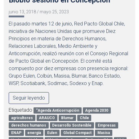
Biobío sesionó en Concepción
junio 13, 2018
/
mayo 25, 2023
El pasado martes 12 de junio, Red Pacto Global Chile,
iniciativa de Naciones Unidas que promueve Diez
Principios en materia de Derechos Humanos,
Relaciones Laborales, Medio Ambiente y
Anticorrupción, realizó reunión con el Consejo Regional
de Pacto Global en Concepción. El comité está
compuesto por diez empresas con presencia regional:
Grupo Eulen, Colbún, Masisa, Blumar, Banco Estado,
WSP, Scotiabank, Sodimac, Sodexo y Enap.
Seguir leyendo
Etiquetado
“Agenda Anticorrupción
Agenda 2030
agricultores
ARAUCO
Blumar
Chile
derechos humanos
Desarrollo Sostenible
Empresas
ENAP
energía
Eulen
Global Compact
Masisa