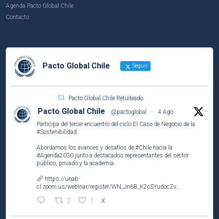
Agenda Pacto Global Chile
Contacto
Pacto Global Chile
Seguir
Pacto Global Chile Retuiteado
Pacto Global Chile
@pactoglobal
·
4 Ago
Participa del tercer encuentro del ciclo El Caso de Negocio de la
#Sostenibilidad
.
Abordamos los avances y desafíos de
#Chile
hacia la
#Agenda2030
junto a destacados representantes del sector
público, privado y la academia.
https://unab-
cl.zoom.us/webinar/register/WN_Jn6B_K2cSYudocZv...
2
1
X