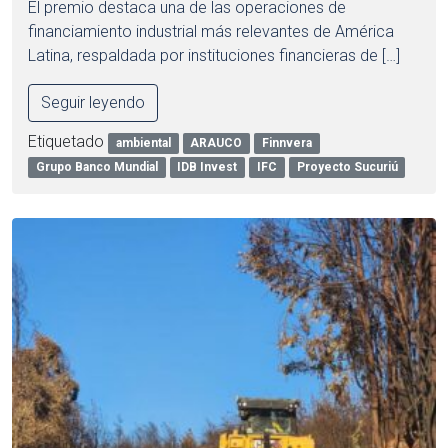
El premio destaca una de las operaciones de
financiamiento industrial más relevantes de América
Latina, respaldada por instituciones financieras de […]
Seguir leyendo
Etiquetado
ambiental
ARAUCO
Finnvera
Grupo Banco Mundial
IDB Invest
IFC
Proyecto Sucuriú