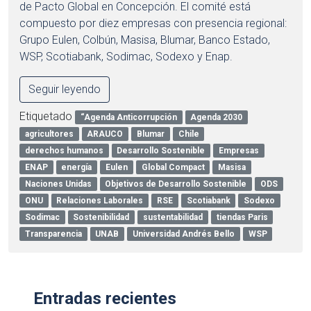
de Pacto Global en Concepción. El comité está
compuesto por diez empresas con presencia regional:
Grupo Eulen, Colbún, Masisa, Blumar, Banco Estado,
WSP, Scotiabank, Sodimac, Sodexo y Enap.
Seguir leyendo
Etiquetado
“Agenda Anticorrupción
Agenda 2030
agricultores
ARAUCO
Blumar
Chile
derechos humanos
Desarrollo Sostenible
Empresas
ENAP
energía
Eulen
Global Compact
Masisa
Naciones Unidas
Objetivos de Desarrollo Sostenible
ODS
ONU
Relaciones Laborales
RSE
Scotiabank
Sodexo
Sodimac
Sostenibilidad
sustentabilidad
tiendas Paris
Transparencia
UNAB
Universidad Andrés Bello
WSP
Entradas recientes