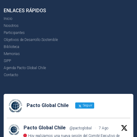
ENLACES RÁPIDOS
Inicio
Nosotros
Participantes
Objetivos de Desarrollo Sostenible
Biblioteca
Memorias
SIPP
Agenda Pacto Global Chile
Contacto
Pacto Global Chile
Seguir
Pacto Global Chile
@pactoglobal
·
7 Ago
Hoy realizamos una nueva sesión del Comité Ejecutivo de