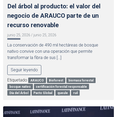
Del árbol al producto: el valor del
negocio de ARAUCO parte de un
recurso renovable
junio 25, 2026
/
junio 25, 2026
La conservación de 490 mil hectáreas de bosque
nativo convive con una operación que permite
transformar la fibra de sus […]
Seguir leyendo
Etiquetado
ARAUCO
Bioforest
biomasa forestal
bosque nativo
certificación forestal responsable
Día del Árbol
Pacto Global
queule
ruil