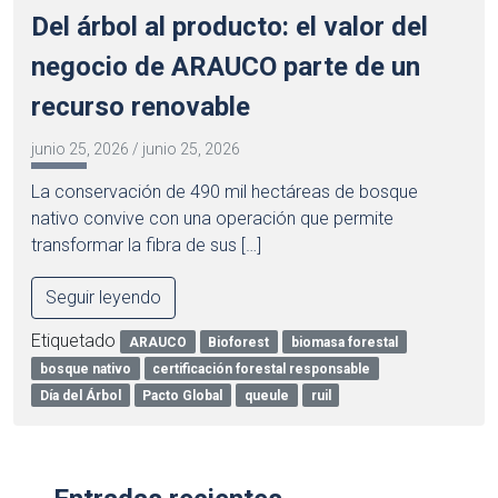
Del árbol al producto: el valor del
negocio de ARAUCO parte de un
recurso renovable
junio 25, 2026
/
junio 25, 2026
La conservación de 490 mil hectáreas de bosque
nativo convive con una operación que permite
transformar la fibra de sus […]
Seguir leyendo
Etiquetado
ARAUCO
Bioforest
biomasa forestal
bosque nativo
certificación forestal responsable
Día del Árbol
Pacto Global
queule
ruil