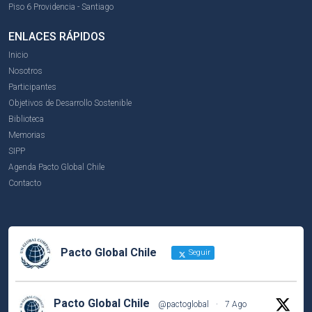
Piso 6 Providencia - Santiago
ENLACES RÁPIDOS
Inicio
Nosotros
Participantes
Objetivos de Desarrollo Sostenible
Biblioteca
Memorias
SIPP
Agenda Pacto Global Chile
Contacto
Pacto Global Chile
Seguir
Pacto Global Chile
@pactoglobal
·
7 Ago