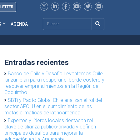
SLETTER
Search
S
AGENDA
Entradas recientes
Banco de Chile y Desafío Levantemos Chile
lanzan plan para recuperar el borde costero y
reactivar emprendimientos en la Región de
Coquimbo
SBTi y Pacto Global Chile analizan el rol del
sector AFOLU en el cumplimiento de las
metas climáticas de latinoamérica
Expertos y líderes locales destacan rol
clave de alianza público-privada y definen
principales desafíos para mejorar la
educación en La Araucanía