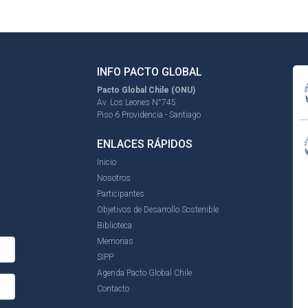
INFO PACTO GLOBAL
Pacto Global Chile (ONU)
Av. Los Leones N°745
Piso 6 Providencia - Santiago
ENLACES RÁPIDOS
Inicio
Nosotros
Participantes
Objetivos de Desarrollo Sostenible
Biblioteca
Memorias
SIPP
Agenda Pacto Global Chile
Contacto