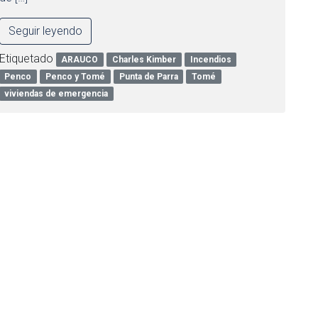
Seguir leyendo
Etiquetado
ARAUCO
Charles Kimber
Incendios
Penco
Penco y Tomé
Punta de Parra
Tomé
viviendas de emergencia