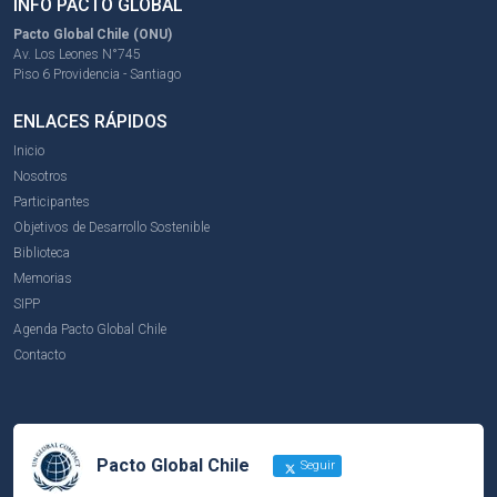
INFO PACTO GLOBAL
Pacto Global Chile (ONU)
Av. Los Leones N°745
Piso 6 Providencia - Santiago
ENLACES RÁPIDOS
Inicio
Nosotros
Participantes
Objetivos de Desarrollo Sostenible
Biblioteca
Memorias
SIPP
Agenda Pacto Global Chile
Contacto
Pacto Global Chile
Seguir