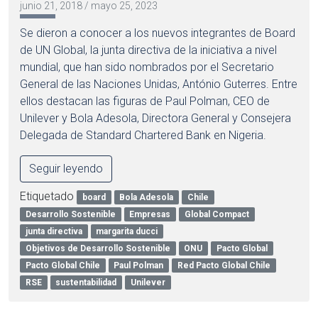
junio 21, 2018
/
mayo 25, 2023
Se dieron a conocer a los nuevos integrantes de Board
de UN Global, la junta directiva de la iniciativa a nivel
mundial, que han sido nombrados por el Secretario
General de las Naciones Unidas, António Guterres. Entre
ellos destacan las figuras de Paul Polman, CEO de
Unilever y Bola Adesola, Directora General y Consejera
Delegada de Standard Chartered Bank en Nigeria.
Seguir leyendo
Etiquetado
board
Bola Adesola
Chile
Desarrollo Sostenible
Empresas
Global Compact
junta directiva
margarita ducci
Objetivos de Desarrollo Sostenible
ONU
Pacto Global
Pacto Global Chile
Paul Polman
Red Pacto Global Chile
RSE
sustentabilidad
Unilever