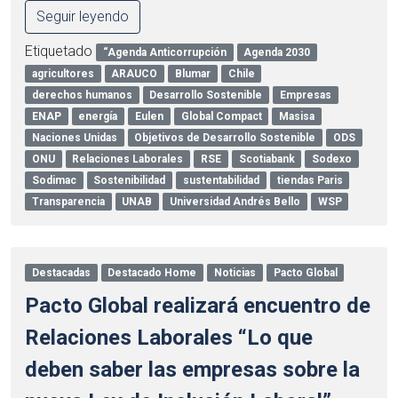
Seguir leyendo
Etiquetado
“Agenda Anticorrupción
Agenda 2030
agricultores
ARAUCO
Blumar
Chile
derechos humanos
Desarrollo Sostenible
Empresas
ENAP
energía
Eulen
Global Compact
Masisa
Naciones Unidas
Objetivos de Desarrollo Sostenible
ODS
ONU
Relaciones Laborales
RSE
Scotiabank
Sodexo
Sodimac
Sostenibilidad
sustentabilidad
tiendas Paris
Transparencia
UNAB
Universidad Andrés Bello
WSP
Destacadas
Destacado Home
Noticias
Pacto Global
Pacto Global realizará encuentro de
Relaciones Laborales “Lo que
deben saber las empresas sobre la