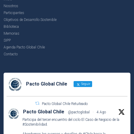
Nosotros
Participantes
Objetivos de Desarrollo Sostenible
Biblioteca
Memorias
SIPP
Agenda Pacto Global Chile
Contacto
Pacto Global Chile
Seguir
Pacto Global Chile Retuiteado
Pacto Global Chile
@pactoglobal
·
4 Ago
Participa del tercer encuentro del ciclo El Caso de Negocio de la
#Sostenibilidad
.
Abordamos los avances y desafíos de
#Chile
hacia la