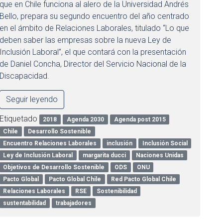
que en Chile funciona al alero de la Universidad Andrés
Bello, prepara su segundo encuentro del año centrado
en el ámbito de Relaciones Laborales, titulado “Lo que
deben saber las empresas sobre la nueva Ley de
Inclusión Laboral”, el que contará con la presentación
de Daniel Concha, Director del Servicio Nacional de la
Discapacidad.
Seguir leyendo
Etiquetado
2018
Agenda 2030
Agenda post 2015
Chile
Desarrollo Sostenible
Encuentro Relaciones Laborales
inclusión
Inclusión Social
Ley de Inclusión Laboral
margarita ducci
Naciones Unidas
Objetivos de Desarrollo Sostenible
ODS
ONU
Pacto Global
Pacto Global Chile
Red Pacto Global Chile
Relaciones Laborales
RSE
Sostenibilidad
sustentabilidad
trabajadores