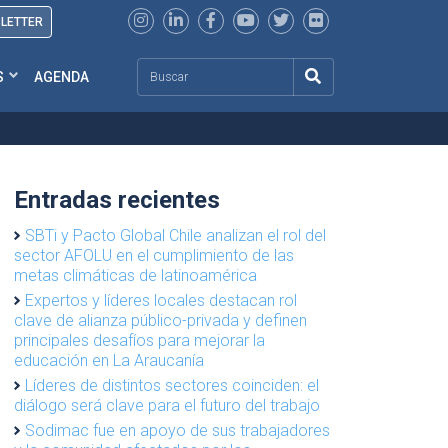
SLETTER
Search
S
AGENDA
Entradas recientes
SBTi y Pacto Global Chile analizan el rol del
sector AFOLU en el cumplimiento de las
metas climáticas de latinoamérica
Expertos y líderes locales destacan rol
clave de alianza público-privada y definen
principales desafíos para mejorar la
educación en La Araucanía
Líderes de distintos sectores coinciden: el
diálogo será clave para el futuro del trabajo
Sodimac fue en apoyo de sus trabajadores