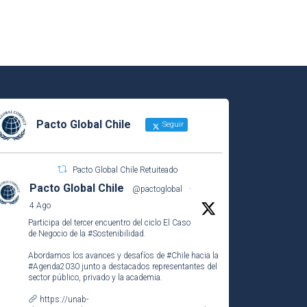
Pacto Global Chile
Seguir
Pacto Global Chile Retuiteado
Pacto Global Chile
@pactoglobal
·
4 Ago
Participa del tercer encuentro del ciclo El Caso
de Negocio de la
#Sostenibilidad
.
Abordamos los avances y desafíos de
#Chile
hacia la
#Agenda2030
junto a destacados representantes del
sector público, privado y la academia.
https://unab-