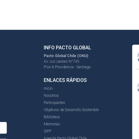
INFO PACTO GLOBAL
Pacto Global Chile (ONU)
Av. Los Leones N°745
Piso 6 Providencia - Santiago
ENLACES RÁPIDOS
Inicio
Nosotros
Participantes
Objetivos de Desarrollo Sostenible
Biblioteca
Memorias
SIPP
Agenda Pacto Global Chile