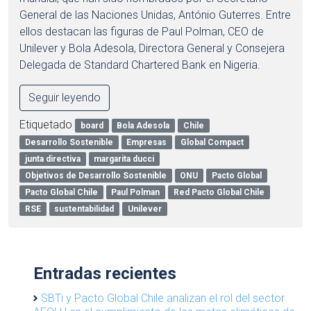
General de las Naciones Unidas, António Guterres. Entre
ellos destacan las figuras de Paul Polman, CEO de
Unilever y Bola Adesola, Directora General y Consejera
Delegada de Standard Chartered Bank en Nigeria.
Seguir leyendo
Etiquetado
board
Bola Adesola
Chile
Desarrollo Sostenible
Empresas
Global Compact
junta directiva
margarita ducci
Objetivos de Desarrollo Sostenible
ONU
Pacto Global
Pacto Global Chile
Paul Polman
Red Pacto Global Chile
RSE
sustentabilidad
Unilever
Entradas recientes
SBTi y Pacto Global Chile analizan el rol del sector