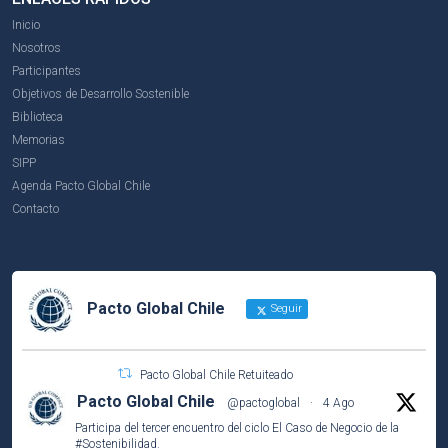
Inicio
Nosotros
Participantes
Objetivos de Desarrollo Sostenible
Biblioteca
Memorias
SIPP
Agenda Pacto Global Chile
Contacto
Pacto Global Chile
Seguir
Pacto Global Chile Retuiteado
Pacto Global Chile
@pactoglobal
·
4 Ago
Participa del tercer encuentro del ciclo El Caso de Negocio de la
#Sostenibilidad
.