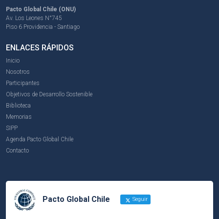
Pacto Global Chile (ONU)
Av. Los Leones N°745
Piso 6 Providencia - Santiago
ENLACES RÁPIDOS
Inicio
Nosotros
Participantes
Objetivos de Desarrollo Sostenible
Biblioteca
Memorias
SIPP
Agenda Pacto Global Chile
Contacto
Pacto Global Chile
Seguir