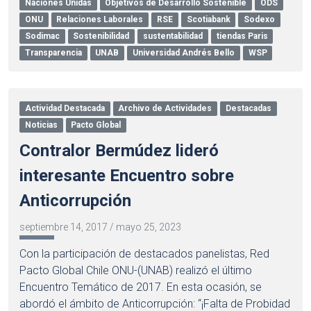
Naciones Unidas
Objetivos de Desarrollo Sostenible
ODS
ONU
Relaciones Laborales
RSE
Scotiabank
Sodexo
Sodimac
Sostenibilidad
sustentabilidad
tiendas Paris
Transparencia
UNAB
Universidad Andrés Bello
WSP
Actividad Destacada
Archivo de Actividades
Destacadas
Noticias
Pacto Global
Contralor Bermúdez lideró
interesante Encuentro sobre
Anticorrupción
septiembre 14, 2017
/
mayo 25, 2023
Con la participación de destacados panelistas, Red
Pacto Global Chile ONU-(UNAB) realizó el último
Encuentro Temático de 2017. En esta ocasión, se
abordó el ámbito de Anticorrupción: “¡Falta de Probidad