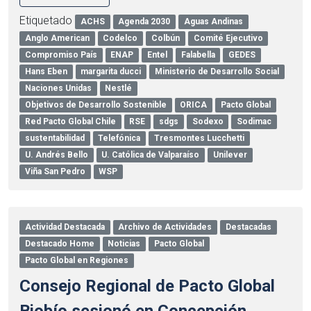
Etiquetado
ACHS
Agenda 2030
Aguas Andinas
Anglo American
Codelco
Colbún
Comité Ejecutivo
Compromiso País
ENAP
Entel
Falabella
GEDES
Hans Eben
margarita ducci
Ministerio de Desarrollo Social
Naciones Unidas
Nestlé
Objetivos de Desarrollo Sostenible
ORICA
Pacto Global
Red Pacto Global Chile
RSE
sdgs
Sodexo
Sodimac
sustentabilidad
Telefónica
Tresmontes Lucchetti
U. Andrés Bello
U. Católica de Valparaíso
Unilever
Viña San Pedro
WSP
Actividad Destacada
Archivo de Actividades
Destacadas
Destacado Home
Noticias
Pacto Global
Pacto Global en Regiones
Consejo Regional de Pacto Global