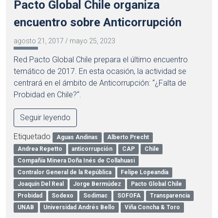
Pacto Global Chile organiza
encuentro sobre Anticorrupción
agosto 21, 2017
/
mayo 25, 2023
Red Pacto Global Chile prepara el último encuentro
temático de 2017. En esta ocasión, la actividad se
centrará en el ámbito de Anticorrupción: “¿Falta de
Probidad en Chile?“.
Seguir leyendo
Etiquetado
Aguas Andinas
Alberto Precht
Andrea Repetto
anticorrupción
CAP
Chile
Compañía Minera Doña Inés de Collahuasi
Contralor General de la República
Felipe Lopeandía
Joaquín Del Real
Jorge Bermúdez
Pacto Global Chile
Probidad
Sodexo
Sodimac
SOFOFA
Transparencia
UNAB
Universidad Andrés Bello
Viña Concha & Toro