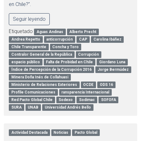
en Chile?”.
Seguir leyendo
Etiquetado
Aguas Andinas
Alberto Precht
Andrea Repetto
anticorrupción
CAP
Carolina Ibáñez
Chile Transparente
Concha y Toro
Contralor General de la República
Corrupción
espacio público
Falta de Probidad en Chile
Giordano Luna
Índice de Percepción de la Corrupción 2016
Jorge Bermúdez
Minera Doña Inés de Collahuasi
Ministerio de Relaciones Exteriores
OCDE
ODS 16
Profile Comunicaciones
ransparencia Internacional
Red Pacto Global Chile
Sodexo
Sodimac
SOFOFA
SURA
UNAB
Universidad Andrés Bello
Actividad Destacada
Noticias
Pacto Global