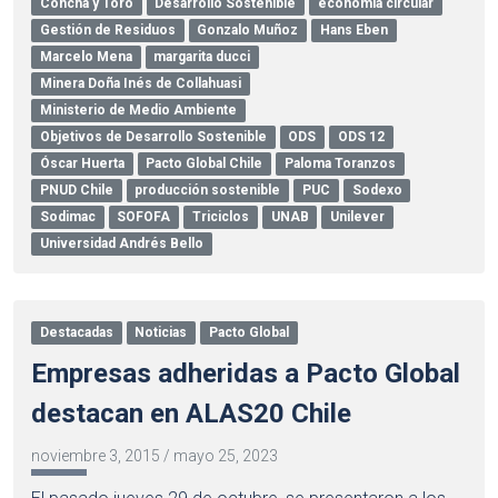
Concha y Toro
Desarrollo Sostenible
economía circular
Gestión de Residuos
Gonzalo Muñoz
Hans Eben
Marcelo Mena
margarita ducci
Minera Doña Inés de Collahuasi
Ministerio de Medio Ambiente
Objetivos de Desarrollo Sostenible
ODS
ODS 12
Óscar Huerta
Pacto Global Chile
Paloma Toranzos
PNUD Chile
producción sostenible
PUC
Sodexo
Sodimac
SOFOFA
Triciclos
UNAB
Unilever
Universidad Andrés Bello
Destacadas
Noticias
Pacto Global
Empresas adheridas a Pacto Global
destacan en ALAS20 Chile
noviembre 3, 2015
/
mayo 25, 2023