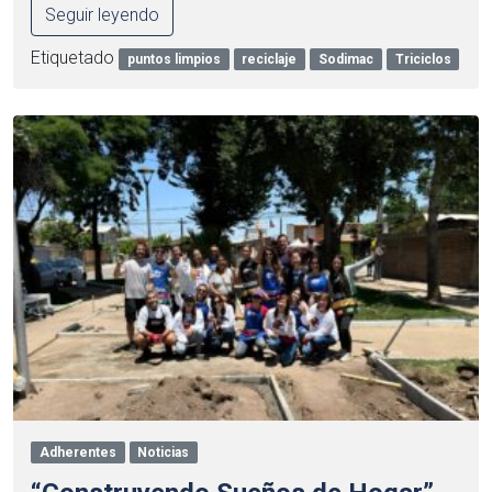
Seguir leyendo
Etiquetado
puntos limpios
reciclaje
Sodimac
Triciclos
Adherentes
Noticias