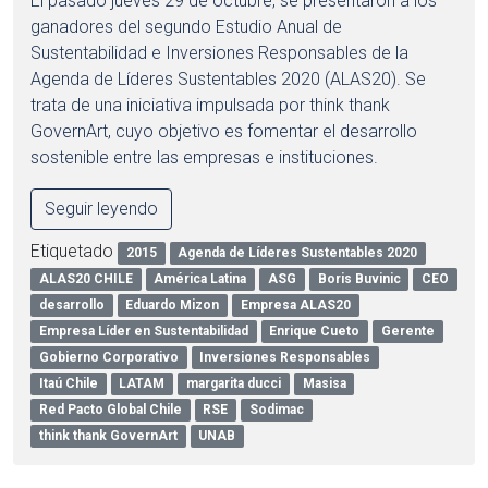
El pasado jueves 29 de octubre, se presentaron a los
ganadores del segundo Estudio Anual de
Sustentabilidad e Inversiones Responsables de la
Agenda de Líderes Sustentables 2020 (ALAS20). Se
trata de una iniciativa impulsada por think thank
GovernArt, cuyo objetivo es fomentar el desarrollo
sostenible entre las empresas e instituciones.
Seguir leyendo
Etiquetado
2015
Agenda de Líderes Sustentables 2020
ALAS20 CHILE
América Latina
ASG
Boris Buvinic
CEO
desarrollo
Eduardo Mizon
Empresa ALAS20
Empresa Líder en Sustentabilidad
Enrique Cueto
Gerente
Gobierno Corporativo
Inversiones Responsables
Itaú Chile
LATAM
margarita ducci
Masisa
Red Pacto Global Chile
RSE
Sodimac
think thank GovernArt
UNAB