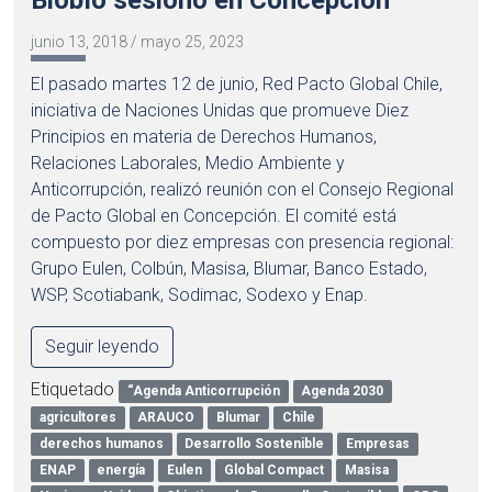
Biobío sesionó en Concepción
junio 13, 2018
/
mayo 25, 2023
El pasado martes 12 de junio, Red Pacto Global Chile,
iniciativa de Naciones Unidas que promueve Diez
Principios en materia de Derechos Humanos,
Relaciones Laborales, Medio Ambiente y
Anticorrupción, realizó reunión con el Consejo Regional
de Pacto Global en Concepción. El comité está
compuesto por diez empresas con presencia regional:
Grupo Eulen, Colbún, Masisa, Blumar, Banco Estado,
WSP, Scotiabank, Sodimac, Sodexo y Enap.
Seguir leyendo
Etiquetado
“Agenda Anticorrupción
Agenda 2030
agricultores
ARAUCO
Blumar
Chile
derechos humanos
Desarrollo Sostenible
Empresas
ENAP
energía
Eulen
Global Compact
Masisa