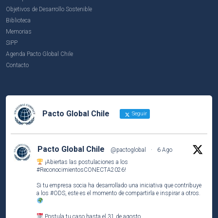
Objetivos de Desarrollo Sostenible
Biblioteca
Memorias
SIPP
Agenda Pacto Global Chile
Contacto
Pacto Global Chile
Seguir
Pacto Global Chile
@pactoglobal
·
6 Ago
¡Abiertas las postulaciones a los
#ReconocimientosCONECTA2026
!
Si tu empresa socia ha desarrollado una iniciativa que contribuye
a los
#ODS
, este es el momento de compartirla e inspirar a otros.
Postula tu caso hasta el 31 de agosto.