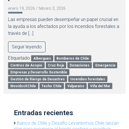
enero 19, 2026
/
febrero 3, 2026
Las empresas pueden desempeñar un papel crucial en
la ayuda a los afectados por los incendios forestales a
través de […]
Seguir leyendo
Etiquetado
Albergues
Bomberos de Chile
Centros de Acopio
Cruz Roja
Donaciones
Emergencia
Empresas y Desarrollo Sostenible
Gestión de Riesgo de Desastres
Incendios forestales
MovidosXChile
Techo Chile
Valparaíso
Viña del Mar
Entradas recientes
Banco de Chile y Desafío Levantemos Chile lanzan
plan para recuperar el borde costero y reactivar