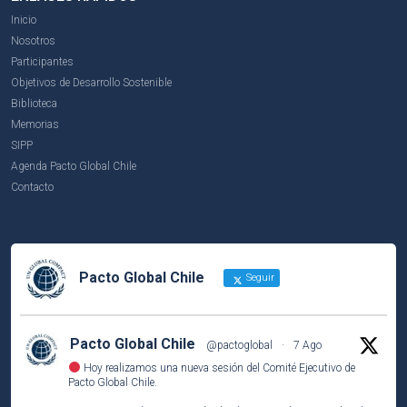
Inicio
Nosotros
Participantes
Objetivos de Desarrollo Sostenible
Biblioteca
Memorias
SIPP
Agenda Pacto Global Chile
Contacto
Pacto Global Chile
Seguir
Pacto Global Chile
@pactoglobal
·
7 Ago
Hoy realizamos una nueva sesión del Comité Ejecutivo de
Pacto Global Chile.