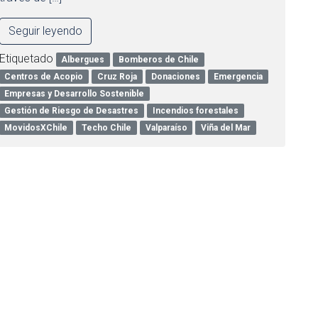
Seguir leyendo
Etiquetado
Albergues
Bomberos de Chile
Centros de Acopio
Cruz Roja
Donaciones
Emergencia
Empresas y Desarrollo Sostenible
Gestión de Riesgo de Desastres
Incendios forestales
MovidosXChile
Techo Chile
Valparaíso
Viña del Mar