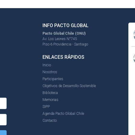
INFO PACTO GLOBAL
Pacto Global Chile (ONU)
Av. Los Leones N°745
Piso 6 Providencia - Santiago
ENLACES RÁPIDOS
Inicio
Nosotros
Participantes
Objetivos de Desarrollo Sostenible
Biblioteca
Memorias
SIPP
Agenda Pacto Global Chile
Contacto