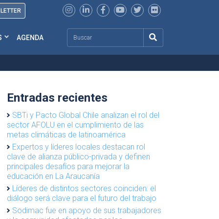
SLETTER
Search
S
AGENDA
Entradas recientes
SBTi y Pacto Global Chile analizan el rol del
sector AFOLU en el cumplimiento de las
metas climáticas de latinoamérica
Expertos y líderes locales destacan rol
clave de alianza público-privada y definen
principales desafíos para mejorar la
educación en La Araucanía
Líderes de distintos sectores coinciden: el
diálogo será clave para el futuro del trabajo
Sodimac fue en apoyo de sus trabajadores