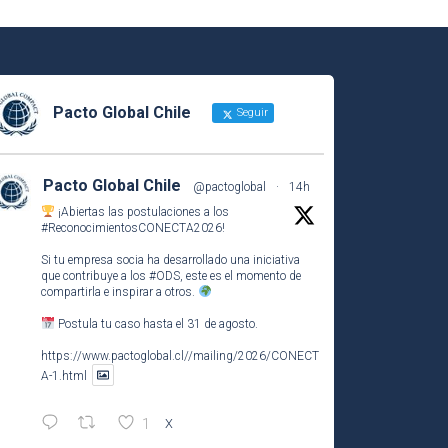
Pacto Global Chile
Seguir
Pacto Global Chile
@pactoglobal
·
14h
¡Abiertas las postulaciones a los
#ReconocimientosCONECTA2026
!
Si tu empresa socia ha desarrollado una iniciativa
que contribuye a los
#ODS
, este es el momento de
compartirla e inspirar a otros.
Postula tu caso hasta el 31 de agosto.
https://www.pactoglobal.cl//mailing/2026/CONECT
A-1.html
1
X