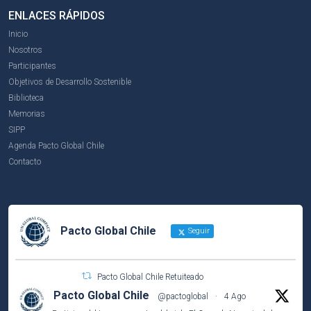
ENLACES RÁPIDOS
Inicio
Nosotros
Participantes
Objetivos de Desarrollo Sostenible
Biblioteca
Memorias
SIPP
Agenda Pacto Global Chile
Contacto
Pacto Global Chile
Seguir
Pacto Global Chile Retuiteado
Pacto Global Chile
@pactoglobal
·
4 Ago