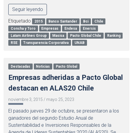
Seguir leyendo
Etiquetado
2015
Banco Santander
Bci
Chile
Concha y Toro
Empresas
Endesa
Enersis
Latam Airlines Group
Masisa
Pacto Global Chile
Ranking
RSE
Transparencia Corporativa
UNAB
Destacadas
Noticias
Pacto Global
Empresas adheridas a Pacto Global
destacan en ALAS20 Chile
noviembre 3, 2015
/
mayo 25, 2023
El pasado jueves 29 de octubre, se presentaron a los
ganadores del segundo Estudio Anual de
Sustentabilidad e Inversiones Responsables de la
Agenda de Líderes Sustentables 2020 (ALAS20). Se