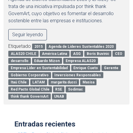
trata de una iniciativa impulsada por think thank
GovernArt, cuyo objetivo es fomentar el desarrollo
sostenible entre las empresas e instituciones.
Seguir leyendo
Etiquetado
2015
Agenda de Líderes Sustentables 2020
ALAS20 CHILE
América Latina
ASG
Boris Buvinic
CEO
desarrollo
Eduardo Mizon
Empresa ALAS20
Empresa Líder en Sustentabilidad
Enrique Cueto
Gerente
Gobierno Corporativo
Inversiones Responsables
Itaú Chile
LATAM
margarita ducci
Masisa
Red Pacto Global Chile
RSE
Sodimac
think thank GovernArt
UNAB
Entradas recientes