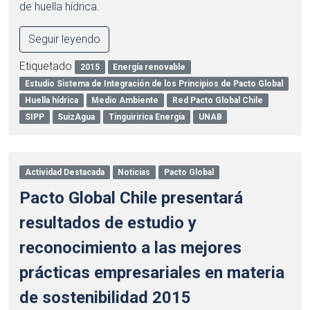
de huella hídrica.
Seguir leyendo
Etiquetado
2015
Energía renovable
Estudio Sistema de Integración de los Principios de Pacto Global
Huella hídrica
Medio Ambiente
Red Pacto Global Chile
SIPP
SuizAgua
Tinguiririca Energía
UNAB
Actividad Destacada
Noticias
Pacto Global
Pacto Global Chile presentará
resultados de estudio y
reconocimiento a las mejores
prácticas empresariales en materia
de sostenibilidad 2015