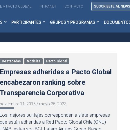
E A PACTO GLOBAL
INTRANET
CONTACTO
SUSCRIBETE AL NEW
S
PARTICIPANTES
GRUPOS Y PROGRAMAS
DOCUMENTO
Destacadas
Noticias
Pacto Global
Empresas adheridas a Pacto Global
encabezaron ranking sobre
Transparencia Corporativa
noviembre 11, 2015
/
mayo 25, 2023
Los mejores puntajes corresponden a siete empresas
que están adheridas a Red Pacto Global Chile (ONU)-
UNAB, estas son BCI, Latam Airlines Group, Banco