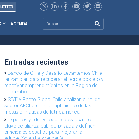
SLETTER
Search
S
AGENDA
Entradas recientes
Banco de Chile y Desafío Levantemos Chile
lanzan plan para recuperar el borde costero y
reactivar emprendimientos en la Región de
Coquimbo
SBTi y Pacto Global Chile analizan el rol del
sector AFOLU en el cumplimiento de las
metas climáticas de latinoamérica
Expertos y líderes locales destacan rol
clave de alianza público-privada y definen
principales desafíos para mejorar la
educación en La Araucanía