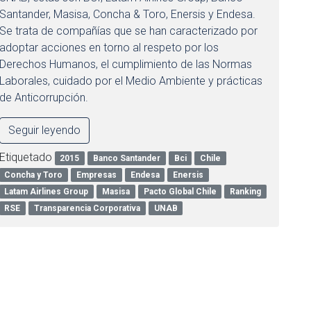
Santander, Masisa, Concha & Toro, Enersis y Endesa.
Se trata de compañías que se han caracterizado por
adoptar acciones en torno al respeto por los
Derechos Humanos, el cumplimiento de las Normas
Laborales, cuidado por el Medio Ambiente y prácticas
de Anticorrupción.
Seguir leyendo
Etiquetado
2015
Banco Santander
Bci
Chile
Concha y Toro
Empresas
Endesa
Enersis
Latam Airlines Group
Masisa
Pacto Global Chile
Ranking
RSE
Transparencia Corporativa
UNAB