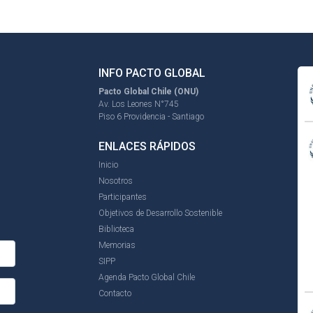
INFO PACTO GLOBAL
Pacto Global Chile (ONU)
Av. Los Leones N°745
Piso 6 Providencia - Santiago
ENLACES RÁPIDOS
Inicio
Nosotros
Participantes
Objetivos de Desarrollo Sostenible
Biblioteca
Memorias
SIPP
Agenda Pacto Global Chile
Contacto