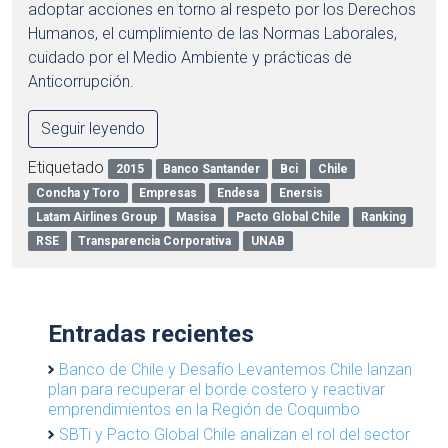
adoptar acciones en torno al respeto por los Derechos
Humanos, el cumplimiento de las Normas Laborales,
cuidado por el Medio Ambiente y prácticas de
Anticorrupción.
Seguir leyendo
Etiquetado
2015
Banco Santander
Bci
Chile
Concha y Toro
Empresas
Endesa
Enersis
Latam Airlines Group
Masisa
Pacto Global Chile
Ranking
RSE
Transparencia Corporativa
UNAB
Entradas recientes
Banco de Chile y Desafío Levantemos Chile lanzan
plan para recuperar el borde costero y reactivar
emprendimientos en la Región de Coquimbo
SBTi y Pacto Global Chile analizan el rol del sector