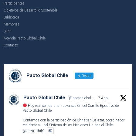
Participantes
Objetivos de Desarrollo Sostenible
Biblioteca
Memorias
SIPP
Agenda Pacto Global Chile
Contacto
Pacto Global Chile
Seguir
Pacto Global Chile
@pactoglobal
·
7 Ago
Hoy realizamos una nueva sesión del Comité Ejecutivo de
Pacto Global Chile.
Contamos con la participación de Christian Salazar, coordinador
residente a.i. del Sistema de las Naciones Unidas el Chile
(@ONUChile).