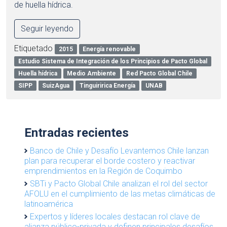
de huella hídrica.
Seguir leyendo
Etiquetado
2015
Energía renovable
Estudio Sistema de Integración de los Principios de Pacto Global
Huella hídrica
Medio Ambiente
Red Pacto Global Chile
SIPP
SuizAgua
Tinguiririca Energía
UNAB
Entradas recientes
Banco de Chile y Desafío Levantemos Chile lanzan
plan para recuperar el borde costero y reactivar
emprendimientos en la Región de Coquimbo
SBTi y Pacto Global Chile analizan el rol del sector
AFOLU en el cumplimiento de las metas climáticas de
latinoamérica
Expertos y líderes locales destacan rol clave de
alianza público-privada y definen principales desafíos