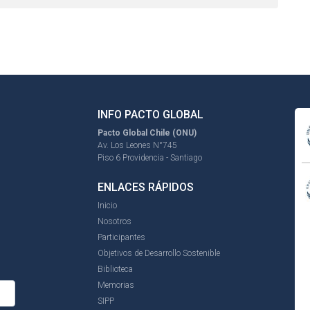
INFO PACTO GLOBAL
Pacto Global Chile (ONU)
Av. Los Leones N°745
Piso 6 Providencia - Santiago
ENLACES RÁPIDOS
Inicio
Nosotros
Participantes
Objetivos de Desarrollo Sostenible
Biblioteca
Memorias
SIPP