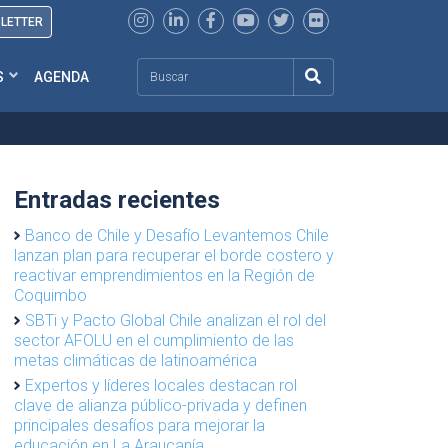
SLETTER
Search
S
AGENDA
Entradas recientes
Banco de Chile y Desafío Levantemos Chile
lanzan plan para recuperar el borde costero y
reactivar emprendimientos en la Región de
Coquimbo
SBTi y Pacto Global Chile analizan el rol del
sector AFOLU en el cumplimiento de las
metas climáticas de latinoamérica
Expertos y líderes locales destacan rol
clave de alianza público-privada y definen
principales desafíos para mejorar la
educación en La Araucanía