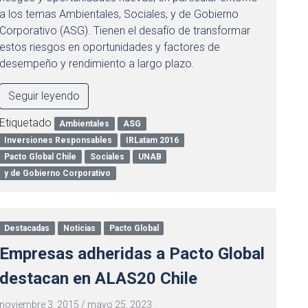
a los temas Ambientales, Sociales, y de Gobierno
Corporativo (ASG). Tienen el desafío de transformar
estos riesgos en oportunidades y factores de
desempeño y rendimiento a largo plazo.
Seguir leyendo
Etiquetado
Ambientales
ASG
Inversiones Responsables
IRLatam 2016
Pacto Global Chile
Sociales
UNAB
y de Gobierno Corporativo
Destacadas
Noticias
Pacto Global
Empresas adheridas a Pacto Global
destacan en ALAS20 Chile
noviembre 3, 2015
/
mayo 25, 2023