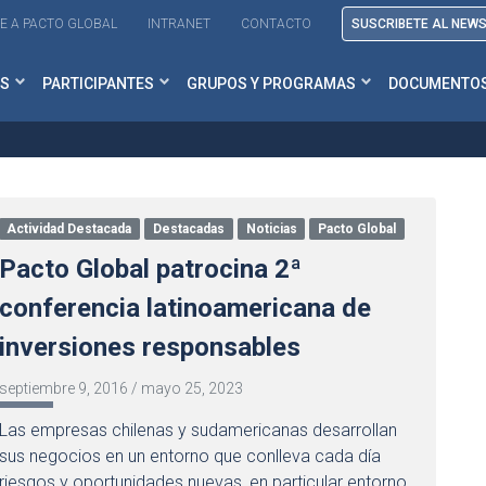
E A PACTO GLOBAL
INTRANET
CONTACTO
SUSCRIBETE AL NEW
S
PARTICIPANTES
GRUPOS Y PROGRAMAS
DOCUMENTO
Actividad Destacada
Destacadas
Noticias
Pacto Global
Pacto Global patrocina 2ª
conferencia latinoamericana de
inversiones responsables
septiembre 9, 2016
/
mayo 25, 2023
Las empresas chilenas y sudamericanas desarrollan
sus negocios en un entorno que conlleva cada día
riesgos y oportunidades nuevas, en particular entorno