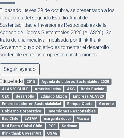
El pasado jueves 29 de octubre, se presentaron a los
ganadores del segundo Estudio Anual de
Sustentabilidad e Inversiones Responsables de la
Agenda de Líderes Sustentables 2020 (ALAS20). Se
trata de una iniciativa impulsada por think thank
GovernArt, cuyo objetivo es fomentar el desarrollo
sostenible entre las empresas e instituciones.
Seguir leyendo
Etiquetado
2015
Agenda de Líderes Sustentables 2020
ALAS20 CHILE
América Latina
ASG
Boris Buvinic
CEO
desarrollo
Eduardo Mizon
Empresa ALAS20
Empresa Líder en Sustentabilidad
Enrique Cueto
Gerente
Gobierno Corporativo
Inversiones Responsables
Itaú Chile
LATAM
margarita ducci
Masisa
Red Pacto Global Chile
RSE
Sodimac
think thank GovernArt
UNAB