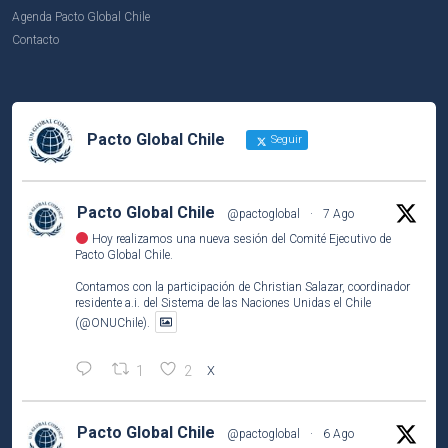
Agenda Pacto Global Chile
Contacto
Pacto Global Chile
Seguir
Pacto Global Chile
@pactoglobal
·
7 Ago
Hoy realizamos una nueva sesión del Comité Ejecutivo de
Pacto Global Chile.
Contamos con la participación de Christian Salazar, coordinador
residente a.i. del Sistema de las Naciones Unidas el Chile
(@ONUChile).
1
2
X
Pacto Global Chile
@pactoglobal
·
6 Ago