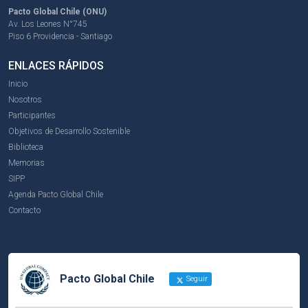
Pacto Global Chile (ONU)
Av. Los Leones N°745
Piso 6 Providencia - Santiago
ENLACES RÁPIDOS
Inicio
Nosotros
Participantes
Objetivos de Desarrollo Sostenible
Biblioteca
Memorias
SIPP
Agenda Pacto Global Chile
Contacto
Pacto Global Chile
Seguir