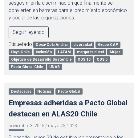
sesgos ni en la discriminación que finalmente se
convierten en barreras para el crecimiento económico
y social de las organizaciones.
Seguir leyendo
Etiquetado
Coca-Cola Andina
diversidad
Grupo CAP
Hays Chile
inclusión
LATAM
margarita ducci
Mujer
Objetivo de Desarrollo Sostenible
ODS 10
ODS 5
Pacto Global Chile
UNAB
Destacadas
Noticias
Pacto Global
Empresas adheridas a Pacto Global
destacan en ALAS20 Chile
noviembre 3, 2015
/
mayo 25, 2023
El pasado jueves 29 de octubre, se presentaron a los