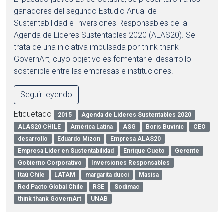
ganadores del segundo Estudio Anual de
Sustentabilidad e Inversiones Responsables de la
Agenda de Líderes Sustentables 2020 (ALAS20). Se
trata de una iniciativa impulsada por think thank
GovernArt, cuyo objetivo es fomentar el desarrollo
sostenible entre las empresas e instituciones.
Seguir leyendo
Etiquetado
2015
Agenda de Líderes Sustentables 2020
ALAS20 CHILE
América Latina
ASG
Boris Buvinic
CEO
desarrollo
Eduardo Mizon
Empresa ALAS20
Empresa Líder en Sustentabilidad
Enrique Cueto
Gerente
Gobierno Corporativo
Inversiones Responsables
Itaú Chile
LATAM
margarita ducci
Masisa
Red Pacto Global Chile
RSE
Sodimac
think thank GovernArt
UNAB