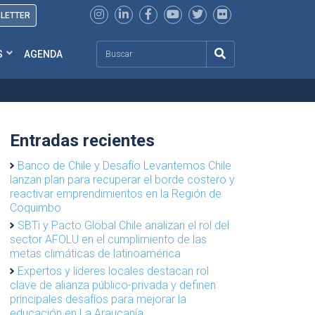
SLETTER
Search
S
AGENDA
Entradas recientes
Banco de Chile y Desafío Levantemos Chile
lanzan plan para recuperar el borde costero y
reactivar emprendimientos en la Región de
Coquimbo
SBTi y Pacto Global Chile analizan el rol del
sector AFOLU en el cumplimiento de las
metas climáticas de latinoamérica
Expertos y líderes locales destacan rol
clave de alianza público-privada y definen
principales desafíos para mejorar la
educación en La Araucanía