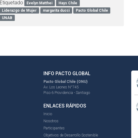
Etiquetado
Evelyn Matthei
Hays Chile
Liderazgo de Mujer
margarita ducci
Pacto Global Chile
UNAB
INFO PACTO GLOBAL
Pacto Global Chile (ONU)
Av. Los Leones N°745
Piso 6 Providencia - Santiago
ENLACES RÁPIDOS
Inicio
Nosotros
Participantes
Objetivos de Desarrollo Sostenible