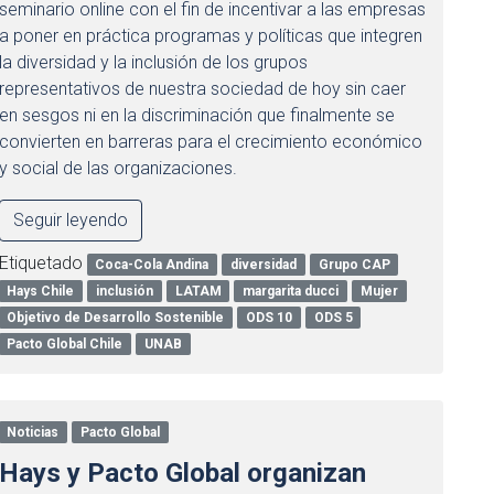
seminario online con el fin de incentivar a las empresas
a poner en práctica programas y políticas que integren
la diversidad y la inclusión de los grupos
representativos de nuestra sociedad de hoy sin caer
en sesgos ni en la discriminación que finalmente se
convierten en barreras para el crecimiento económico
y social de las organizaciones.
Seguir leyendo
Etiquetado
Coca-Cola Andina
diversidad
Grupo CAP
Hays Chile
inclusión
LATAM
margarita ducci
Mujer
Objetivo de Desarrollo Sostenible
ODS 10
ODS 5
Pacto Global Chile
UNAB
Noticias
Pacto Global
Hays y Pacto Global organizan