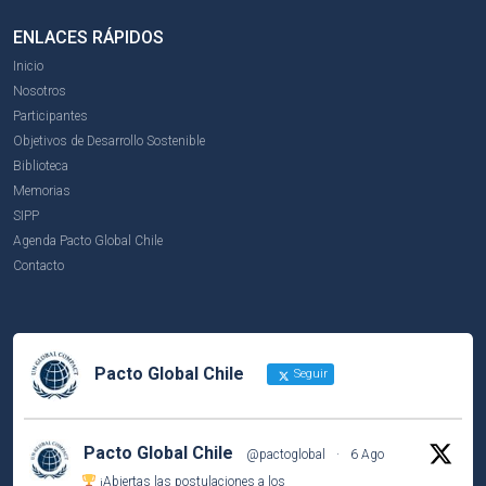
ENLACES RÁPIDOS
Inicio
Nosotros
Participantes
Objetivos de Desarrollo Sostenible
Biblioteca
Memorias
SIPP
Agenda Pacto Global Chile
Contacto
Pacto Global Chile
Seguir
Pacto Global Chile
@pactoglobal
·
6 Ago
¡Abiertas las postulaciones a los