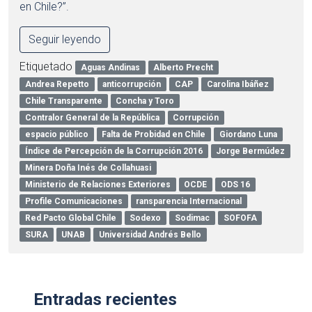
en Chile?”.
Seguir leyendo
Etiquetado
Aguas Andinas
Alberto Precht
Andrea Repetto
anticorrupción
CAP
Carolina Ibáñez
Chile Transparente
Concha y Toro
Contralor General de la República
Corrupción
espacio público
Falta de Probidad en Chile
Giordano Luna
Índice de Percepción de la Corrupción 2016
Jorge Bermúdez
Minera Doña Inés de Collahuasi
Ministerio de Relaciones Exteriores
OCDE
ODS 16
Profile Comunicaciones
ransparencia Internacional
Red Pacto Global Chile
Sodexo
Sodimac
SOFOFA
SURA
UNAB
Universidad Andrés Bello
Entradas recientes