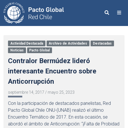
Search
Me
Actividad Destacada
Archivo de Actividades
Destacadas
Noticias
Pacto Global
Contralor Bermúdez lideró
interesante Encuentro sobre
Anticorrupción
septiembre 14, 2017
/
mayo 25, 2023
Con la participación de destacados panelistas, Red
Pacto Global Chile ONU-(UNAB) realizó el último
Encuentro Temático de 2017. En esta ocasión, se
abordó el ámbito de Anticorrupción: “¡Falta de Probidad