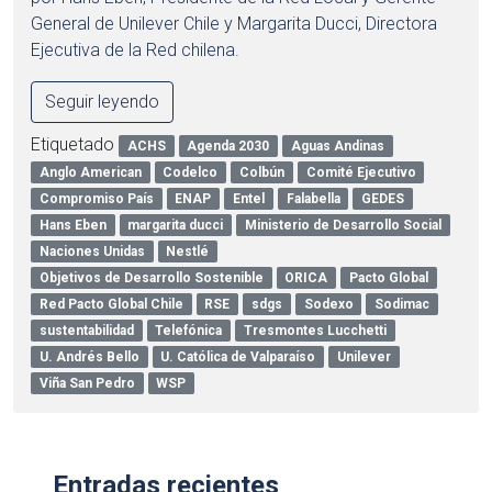
General de Unilever Chile y Margarita Ducci, Directora
Ejecutiva de la Red chilena.
Seguir leyendo
Etiquetado
ACHS
Agenda 2030
Aguas Andinas
Anglo American
Codelco
Colbún
Comité Ejecutivo
Compromiso País
ENAP
Entel
Falabella
GEDES
Hans Eben
margarita ducci
Ministerio de Desarrollo Social
Naciones Unidas
Nestlé
Objetivos de Desarrollo Sostenible
ORICA
Pacto Global
Red Pacto Global Chile
RSE
sdgs
Sodexo
Sodimac
sustentabilidad
Telefónica
Tresmontes Lucchetti
U. Andrés Bello
U. Católica de Valparaíso
Unilever
Viña San Pedro
WSP
Entradas recientes