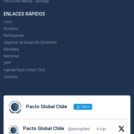
Piso 6 Providencia - Santiago
ENLACES RÁPIDOS
Inicio
Nosotros
Participantes
Objetivos de Desarrollo Sostenible
Biblioteca
Memorias
SIPP
Agenda Pacto Global Chile
Contacto
Pacto Global Chile
Seguir
Pacto Global Chile
@pactoglobal
·
6 Ago