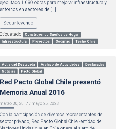
ejecutado 1.080 obras para mejorar infraestructura y
entornos en sectores de […]
Seguir leyendo
Etiquetado
Construyendo Sueños de Hogar
Infraestructura
Proyectos
Sodimac
Techo Chile
Actividad Destacada
Archivo de Actividades
Destacadas
Noticias
Pacto Global
Red Pacto Global Chile presentó
Memoria Anual 2016
marzo 30, 2017
/
mayo 25, 2023
Con la participación de diversos representantes del
sector privado, Red Pacto Global Chile -entidad de
Naciones Unidas que en Chile opera al alero de