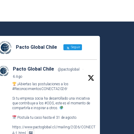
Pacto Global Chile
Seguir
Pacto Global Chile
@pactoglobal
·
6 Ago
¡Abiertas las postulaciones a los
#ReconocimientosCONECTA2026
!
Si tu empresa socia ha desarrollado una iniciativa
que contribuye a los
#ODS
, este es el momento de
compartirla e inspirar a otros.
Postula tu caso hasta el 31 de agosto.
https://www.pactoglobal.cl//mailing/2026/CONECT
A-1.html