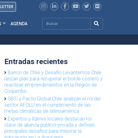
SLETTER
Search
S
AGENDA
Entradas recientes
Banco de Chile y Desafío Levantemos Chile
lanzan plan para recuperar el borde costero y
reactivar emprendimientos en la Región de
Coquimbo
SBTi y Pacto Global Chile analizan el rol del
sector AFOLU en el cumplimiento de las
metas climáticas de latinoamérica
Expertos y líderes locales destacan rol
clave de alianza público-privada y definen
principales desafíos para mejorar la
educación en La Araucanía