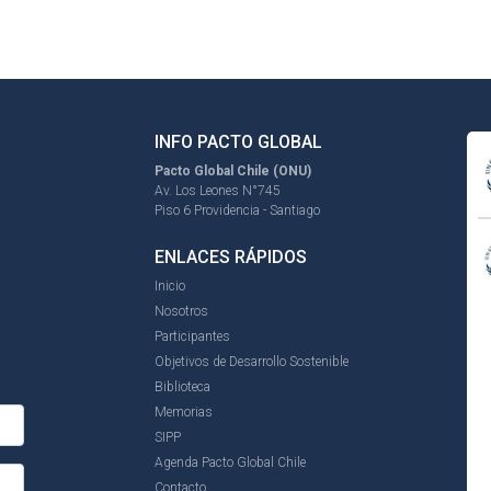
INFO PACTO GLOBAL
Pacto Global Chile (ONU)
Av. Los Leones N°745
Piso 6 Providencia - Santiago
ENLACES RÁPIDOS
Inicio
Nosotros
Participantes
Objetivos de Desarrollo Sostenible
Biblioteca
Memorias
SIPP
Agenda Pacto Global Chile
Contacto