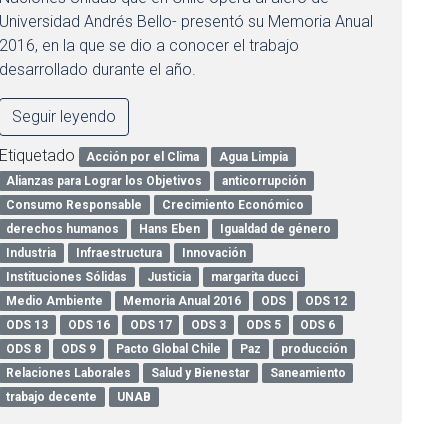
Universidad Andrés Bello- presentó su Memoria Anual
2016, en la que se dio a conocer el trabajo
desarrollado durante el año.
Seguir leyendo
Etiquetado
Acción por el Clima
Agua Limpia
Alianzas para Lograr los Objetivos
anticorrupción
Consumo Responsable
Crecimiento Económico
derechos humanos
Hans Eben
Igualdad de género
Industria
Infraestructura
Innovación
Instituciones Sólidas
Justicia
margarita ducci
Medio Ambiente
Memoria Anual 2016
ODS
ODS 12
ODS 13
ODS 16
ODS 17
ODS 3
ODS 5
ODS 6
ODS 8
ODS 9
Pacto Global Chile
Paz
producción
Relaciones Laborales
Salud y Bienestar
Saneamiento
trabajo decente
UNAB