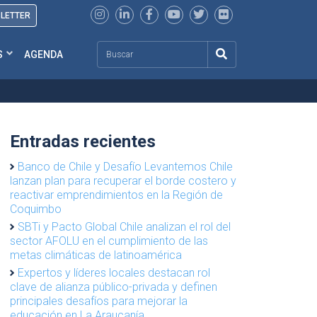
SLETTER
Search
S
AGENDA
Entradas recientes
Banco de Chile y Desafío Levantemos Chile
lanzan plan para recuperar el borde costero y
reactivar emprendimientos en la Región de
Coquimbo
SBTi y Pacto Global Chile analizan el rol del
sector AFOLU en el cumplimiento de las
metas climáticas de latinoamérica
Expertos y líderes locales destacan rol
clave de alianza público-privada y definen
principales desafíos para mejorar la
educación en La Araucanía