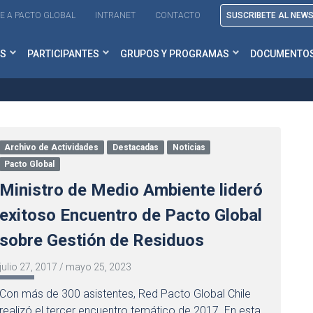
E A PACTO GLOBAL
INTRANET
CONTACTO
SUSCRIBETE AL NEW
S
PARTICIPANTES
GRUPOS Y PROGRAMAS
DOCUMENTO
Archivo de Actividades
Destacadas
Noticias
Pacto Global
Ministro de Medio Ambiente lideró
exitoso Encuentro de Pacto Global
sobre Gestión de Residuos
julio 27, 2017
/
mayo 25, 2023
Con más de 300 asistentes, Red Pacto Global Chile
realizó el tercer encuentro temático de 2017. En esta