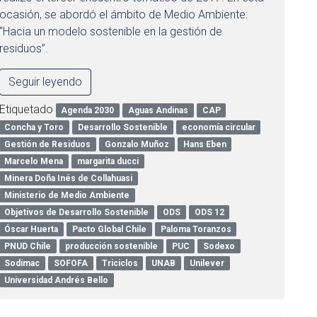
ocasión, se abordó el ámbito de Medio Ambiente:
“Hacia un modelo sostenible en la gestión de
residuos”.
Seguir leyendo
Etiquetado
Agenda 2030
Aguas Andinas
CAP
Concha y Toro
Desarrollo Sostenible
economía circular
Gestión de Residuos
Gonzalo Muñoz
Hans Eben
Marcelo Mena
margarita ducci
Minera Doña Inés de Collahuasi
Ministerio de Medio Ambiente
Objetivos de Desarrollo Sostenible
ODS
ODS 12
Óscar Huerta
Pacto Global Chile
Paloma Toranzos
PNUD Chile
producción sostenible
PUC
Sodexo
Sodimac
SOFOFA
Triciclos
UNAB
Unilever
Universidad Andrés Bello