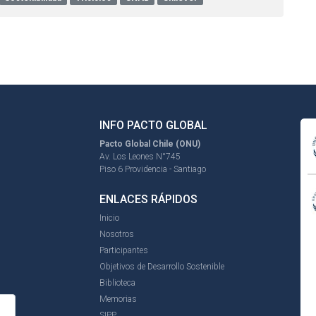
INFO PACTO GLOBAL
Pacto Global Chile (ONU)
Av. Los Leones N°745
Piso 6 Providencia - Santiago
ENLACES RÁPIDOS
Inicio
Nosotros
Participantes
Objetivos de Desarrollo Sostenible
Biblioteca
Memorias
SIPP