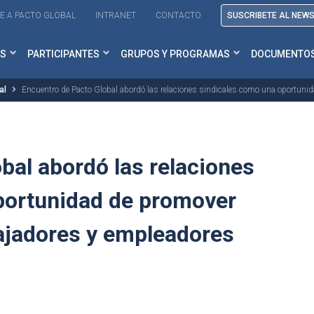
E A PACTO GLOBAL
INTRANET
CONTACTO
SUSCRIBETE AL NEW
S
PARTICIPANTES
GRUPOS Y PROGRAMAS
DOCUMENTO
al
Encuentro de Pacto Global abordó las relaciones sindicales como una oportuni
bal abordó las relaciones
portunidad de promover
ajadores y empleadores