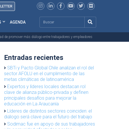
SLETTER
Search
S
AGENDA
dad de promover más diálogo entre trabajadores y empleadores
Entradas recientes
SBTi y Pacto Global Chile analizan el rol del
sector AFOLU en el cumplimiento de las
metas climáticas de latinoamérica
Expertos y líderes locales destacan rol
clave de alianza público-privada y definen
principales desafíos para mejorar la
educación en La Araucanía
Líderes de distintos sectores coinciden: el
diálogo será clave para el futuro del trabajo
Sodimac fue en apoyo de sus trabajadores