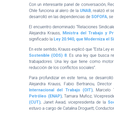
Con un interesante panel de conversación, Re
Chile funciona al alero de la
UNAB
, realizó el
desarrolló en las dependencias de
SOFOFA
, s
El encuentro denominado “Relaciones Sindical
Alejandra Krauss,
Ministra del Trabajo y Pr
significado la
Ley 20.940, que Moderniza el 
En este sentido, Krauss explicó que “Esta Ley e
Sostenible (ODS) 8
. Es una ley que busca re
trabajadores. Una ley que tiene como motor 
reducción de los conflictos sociales”.
Para profundizar en este tema, se desarrol
Alejandra Krauss; Fabio Bertranou, Direct
Internacional del Trabajo (OIT)
; Marcelo
Petróleo (ENAP)
; Tamara Muñoz, Vicepresid
(CUT)
; Janet Awad, vicepresidenta de la
So
estuvo a cargo de Catalina Droguett, Conductor