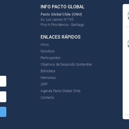
INFO PACTO GLOBAL
Pacto Global Chile (ONU)
Av. Los Leones N°745
Piso 6 Providencia - Santiago
ENLACES RÁPIDOS
Inicio
Nosotros
Participantes
Objetivos de Desarrollo Sostenible
Biblioteca
Memorias
SIPP
Agenda Pacto Global Chile
Contacto