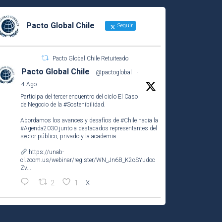
Pacto Global Chile
Seguir
Pacto Global Chile Retuiteado
Pacto Global Chile
@pactoglobal
·
4 Ago
Participa del tercer encuentro del ciclo El Caso
de Negocio de la
#Sostenibilidad
.
Abordamos los avances y desafíos de
#Chile
hacia la
#Agenda2030
junto a destacados representantes del
sector público, privado y la academia.
https://unab-
cl.zoom.us/webinar/register/WN_Jn6B_K2cSYudoc
Zv...
2
1
X
Pacto Global Chile
@pactoglobal
·