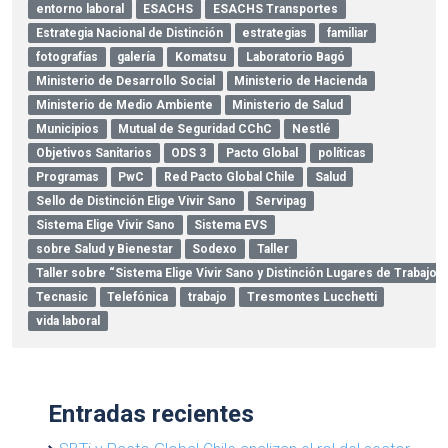
entorno laboral
ESACHS
ESACHS Transportes
Estrategia Nacional de Distinción
estrategias
familiar
fotografías
galería
Komatsu
Laboratorio Bagó
Ministerio de Desarrollo Social
Ministerio de Hacienda
Ministerio de Medio Ambiente
Ministerio de Salud
Municipios
Mutual de Seguridad CChC
Nestlé
Objetivos Sanitarios
ODS 3
Pacto Global
políticas
Programas
PwC
Red Pacto Global Chile
Salud
Sello de Distinción Elige Vivir Sano
Servipag
Sistema Elige Vivir Sano
Sistema EVS
sobre Salud y Bienestar
Sodexo
Taller
Taller sobre “Sistema Elige Vivir Sano y Distinción Lugares de Trabajo
Tecnasic
Telefónica
trabajo
Tresmontes Lucchetti
vida laboral
Entradas recientes