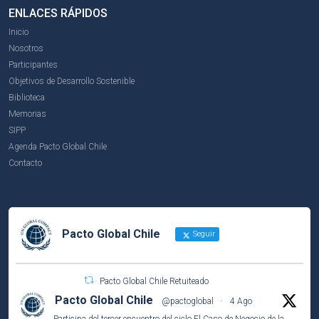
ENLACES RÁPIDOS
Inicio
Nosotros
Participantes
Objetivos de Desarrollo Sostenible
Biblioteca
Memorias
SIPP
Agenda Pacto Global Chile
Contacto
Pacto Global Chile
Seguir
Pacto Global Chile Retuiteado
Pacto Global Chile
@pactoglobal
·
4 Ago
Participa del tercer encuentro del ciclo El Caso de Negocio de la