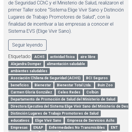
de Seguridad CChC y el Ministerio de Salud, realizaron el
primer Taller sobre “Sistema Elige Vivir Sano y Distinción
Lugares de Trabajo Promotores de Salud”, con la
finalidad de incentivar a las empresas a conocer el
Sistema EVS (Elige Vivir Sano).
Seguir leyendo
Etiquetado
ACHS
actividad física
aire libre
Alejandra Domper
alimentación saludable
ambientes saludables
Asociación Chilena de Seguridad (ACHS)
BCI Seguros
beneficios
Bienestar
Bienestar Total Ltda.
Buin Zoo
Carmen Gloria González
Celeo Redes
Colbún
Departamento de Promoción de Salud del Ministerio de Salud
Directora Ejecutiva del Sistema Elige Vivir Sano del Ministerio de Desar
Distinción Lugares de Trabajo Promotores de Salud
educativos
Elige Vivir Sano
Empresa de Servicios Achs
Empresas
ENAP
Enfermedades No Transmisibles
ENT