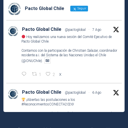
Pacto Global Chile
Seguir
Pacto Global Chile
@pactoglobal
·
7 Ago
Hoy realizamos una nueva sesión del Comité Ejecutivo de
Pacto Global Chile.
Contamos con la participación de Christian Salazar, coordinador
residente a.i. del Sistema de las Naciones Unidas el Chile
(@ONUChile).
1
2
X
Pacto Global Chile
@pactoglobal
·
6 Ago
¡Abiertas las postulaciones a los
#ReconocimientosCONECTA2026
!
Si tu empresa socia ha desarrollado una iniciativa que contribuye
a los
#ODS
, este es el momento de compartirla e inspirar a otros.