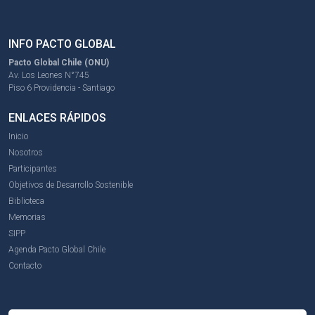
INFO PACTO GLOBAL
Pacto Global Chile (ONU)
Av. Los Leones N°745
Piso 6 Providencia - Santiago
ENLACES RÁPIDOS
Inicio
Nosotros
Participantes
Objetivos de Desarrollo Sostenible
Biblioteca
Memorias
SIPP
Agenda Pacto Global Chile
Contacto