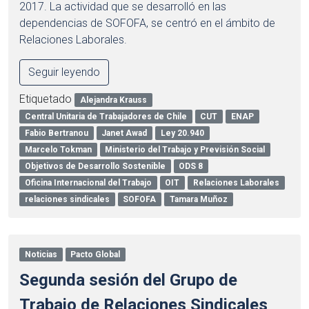
2017. La actividad que se desarrolló en las
dependencias de SOFOFA, se centró en el ámbito de
Relaciones Laborales.
Seguir leyendo
Etiquetado
Alejandra Krauss
Central Unitaria de Trabajadores de Chile
CUT
ENAP
Fabio Bertranou
Janet Awad
Ley 20.940
Marcelo Tokman
Ministerio del Trabajo y Previsión Social
Objetivos de Desarrollo Sostenible
ODS 8
Oficina Internacional del Trabajo
OIT
Relaciones Laborales
relaciones sindicales
SOFOFA
Tamara Muñoz
Noticias
Pacto Global
Segunda sesión del Grupo de
Trabajo de Relaciones Sindicales