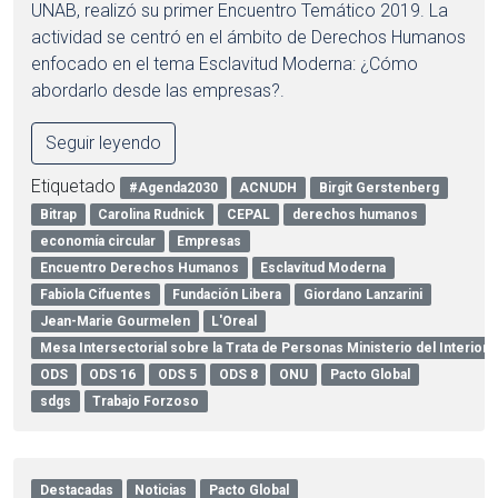
UNAB, realizó su primer Encuentro Temático 2019. La
actividad se centró en el ámbito de Derechos Humanos
enfocado en el tema Esclavitud Moderna: ¿Cómo
abordarlo desde las empresas?.
Seguir leyendo
Etiquetado
#Agenda2030
ACNUDH
Birgit Gerstenberg
Bitrap
Carolina Rudnick
CEPAL
derechos humanos
economía circular
Empresas
Encuentro Derechos Humanos
Esclavitud Moderna
Fabiola Cifuentes
Fundación Libera
Giordano Lanzarini
Jean-Marie Gourmelen
L'Oreal
Mesa Intersectorial sobre la Trata de Personas Ministerio del Interior 
ODS
ODS 16
ODS 5
ODS 8
ONU
Pacto Global
sdgs
Trabajo Forzoso
Destacadas
Noticias
Pacto Global