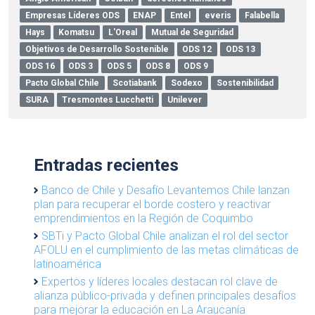
Empresas Líderes ODS
ENAP
Entel
everis
Falabella
Hays
Komatsu
L'Oreal
Mutual de Seguridad
Objetivos de Desarrollo Sostenible
ODS 12
ODS 13
ODS 16
ODS 3
ODS 5
ODS 8
ODS 9
Pacto Global Chile
Scotiabank
Sodexo
Sostenibilidad
SURA
Tresmontes Lucchetti
Unilever
Entradas recientes
Banco de Chile y Desafío Levantemos Chile lanzan
plan para recuperar el borde costero y reactivar
emprendimientos en la Región de Coquimbo
SBTi y Pacto Global Chile analizan el rol del sector
AFOLU en el cumplimiento de las metas climáticas de
latinoamérica
Expertos y líderes locales destacan rol clave de
alianza público-privada y definen principales desafíos
para mejorar la educación en La Araucanía