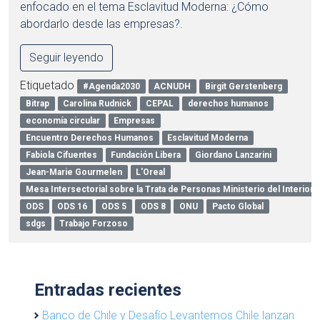
enfocado en el tema Esclavitud Moderna: ¿Cómo
abordarlo desde las empresas?.
Seguir leyendo
Etiquetado
#Agenda2030
ACNUDH
Birgit Gerstenberg
Bitrap
Carolina Rudnick
CEPAL
derechos humanos
economía circular
Empresas
Encuentro Derechos Humanos
Esclavitud Moderna
Fabiola Cifuentes
Fundación Libera
Giordano Lanzarini
Jean-Marie Gourmelen
L'Oreal
Mesa Intersectorial sobre la Trata de Personas Ministerio del Interior 
ODS
ODS 16
ODS 5
ODS 8
ONU
Pacto Global
sdgs
Trabajo Forzoso
Entradas recientes
Banco de Chile y Desafío Levantemos Chile lanzan