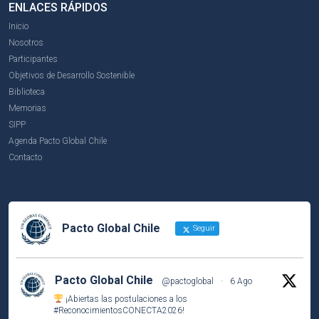
ENLACES RÁPIDOS
Inicio
Nosotros
Participantes
Objetivos de Desarrollo Sostenible
Biblioteca
Memorias
SIPP
Agenda Pacto Global Chile
Contacto
Pacto Global Chile
Seguir
Pacto Global Chile
@pactoglobal
·
6 Ago
¡Abiertas las postulaciones a los
#ReconocimientosCONECTA2026
!