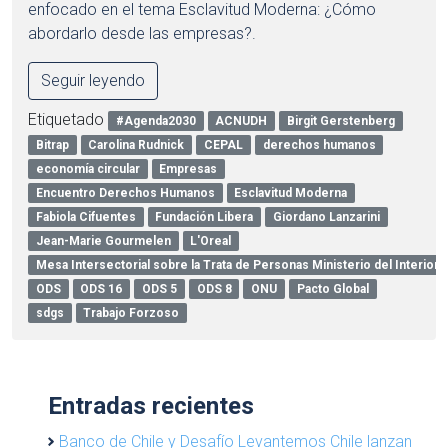
enfocado en el tema Esclavitud Moderna: ¿Cómo
abordarlo desde las empresas?.
Seguir leyendo
Etiquetado
#Agenda2030
ACNUDH
Birgit Gerstenberg
Bitrap
Carolina Rudnick
CEPAL
derechos humanos
economía circular
Empresas
Encuentro Derechos Humanos
Esclavitud Moderna
Fabiola Cifuentes
Fundación Libera
Giordano Lanzarini
Jean-Marie Gourmelen
L'Oreal
Mesa Intersectorial sobre la Trata de Personas Ministerio del Interior 
ODS
ODS 16
ODS 5
ODS 8
ONU
Pacto Global
sdgs
Trabajo Forzoso
Entradas recientes
Banco de Chile y Desafío Levantemos Chile lanzan