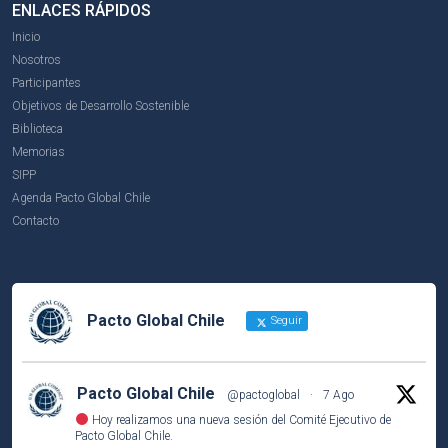
ENLACES RÁPIDOS
Inicio
Nosotros
Participantes
Objetivos de Desarrollo Sostenible
Biblioteca
Memorias
SIPP
Agenda Pacto Global Chile
Contacto
Pacto Global Chile
Seguir
Pacto Global Chile
@pactoglobal
·
7 Ago
Hoy realizamos una nueva sesión del Comité Ejecutivo de
Pacto Global Chile.