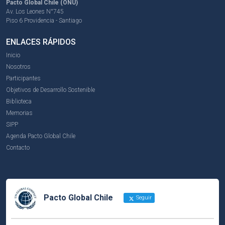
Pacto Global Chile (ONU)
Av. Los Leones N°745
Piso 6 Providencia - Santiago
ENLACES RÁPIDOS
Inicio
Nosotros
Participantes
Objetivos de Desarrollo Sostenible
Biblioteca
Memorias
SIPP
Agenda Pacto Global Chile
Contacto
Pacto Global Chile
Seguir