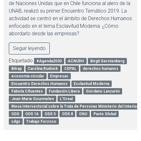
de Naciones Unidas que en Chile funciona al alero de la
UNAB, realizó su primer Encuentro Temático 2019. La
actividad se centró en el ámbito de Derechos Humanos
enfocado en el tema Esclavitud Moderna: ¿Cómo
abordarlo desde las empresas?.
Seguir leyendo
Etiquetado
#Agenda2030
ACNUDH
Birgit Gerstenberg
Bitrap
Carolina Rudnick
CEPAL
derechos humanos
economía circular
Empresas
Encuentro Derechos Humanos
Esclavitud Moderna
Fabiola Cifuentes
Fundación Libera
Giordano Lanzarini
Jean-Marie Gourmelen
L'Oreal
Mesa Intersectorial sobre la Trata de Personas Ministerio del Interior 
ODS
ODS 16
ODS 5
ODS 8
ONU
Pacto Global
sdgs
Trabajo Forzoso