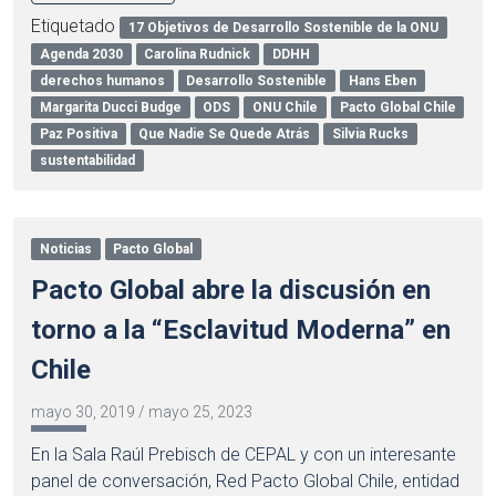
Etiquetado
17 Objetivos de Desarrollo Sostenible de la ONU
Agenda 2030
Carolina Rudnick
DDHH
derechos humanos
Desarrollo Sostenible
Hans Eben
Margarita Ducci Budge
ODS
ONU Chile
Pacto Global Chile
Paz Positiva
Que Nadie Se Quede Atrás
Silvia Rucks
sustentabilidad
Noticias
Pacto Global
Pacto Global abre la discusión en
torno a la “Esclavitud Moderna” en
Chile
mayo 30, 2019
/
mayo 25, 2023
En la Sala Raúl Prebisch de CEPAL y con un interesante
panel de conversación, Red Pacto Global Chile, entidad