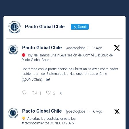
Pacto Global Chile
Seguir
Pacto Global Chile
@pactoglobal
·
7 Ago
Hoy realizamos una nueva sesión del Comité Ejecutivo de
Pacto Global Chile.
Contamos con la participación de Christian Salazar, coordinador
residente a.i. del Sistema de las Naciones Unidas el Chile
(@ONUChile).
1
2
X
Pacto Global Chile
@pactoglobal
·
6 Ago
¡Abiertas las postulaciones a los
#ReconocimientosCONECTA2026
!