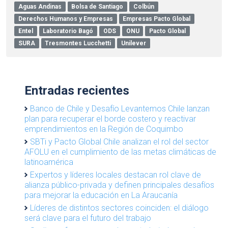
Aguas Andinas
Bolsa de Santiago
Colbún
Derechos Humanos y Empresas
Empresas Pacto Global
Entel
Laboratorio Bagó
ODS
ONU
Pacto Global
SURA
Tresmontes Lucchetti
Unilever
Entradas recientes
Banco de Chile y Desafío Levantemos Chile lanzan
plan para recuperar el borde costero y reactivar
emprendimientos en la Región de Coquimbo
SBTi y Pacto Global Chile analizan el rol del sector
AFOLU en el cumplimiento de las metas climáticas de
latinoamérica
Expertos y líderes locales destacan rol clave de
alianza público-privada y definen principales desafíos
para mejorar la educación en La Araucanía
Líderes de distintos sectores coinciden: el diálogo
será clave para el futuro del trabajo