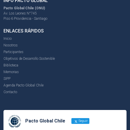
INFO PACTO GLOBAL
Pacto Global Chile (ONU)
Av. Los Leones N°745
Piso 6 Providencia - Santiago
ENLACES RÁPIDOS
Inicio
Nosotros
Participantes
Objetivos de Desarrollo Sostenible
Biblioteca
Memorias
SIPP
Agenda Pacto Global Chile
Contacto
Pacto Global Chile
Seguir