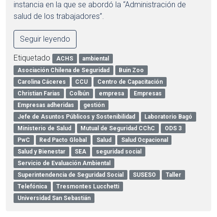
instancia en la que se abordó la “Administración de
salud de los trabajadores”.
Seguir leyendo
Etiquetado
ACHS
ambiental
Asociación Chilena de Seguridad
Buin Zoo
Carolina Cáceres
CCU
Centro de Capacitación
Christian Farias
Colbún
empresa
Empresas
Empresas adheridas
gestión
Jefe de Asuntos Públicos y Sostenibilidad
Laboratorio Bagó
Ministerio de Salud
Mutual de Seguridad CChC
ODS 3
PwC
Red Pacto Global
Salud
Salud Ocpacional
Salud y Bienestar
SEA
seguridad social
Servicio de Evaluación Ambiental
Superintendencia de Seguridad Social
SUSESO
Taller
Telefónica
Tresmontes Lucchetti
Universidad San Sebastián