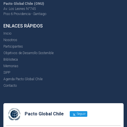
Pacto Global Chile (ONU)
Av. Los Leones N°745
Piso 6 Providencia - Santiago
ENLACES RÁPIDOS
Inicio
Nosotros
Participantes
Objetivos de Desarrollo Sostenible
Biblioteca
Memorias
SIPP
Agenda Pacto Global Chile
Contacto
Pacto Global Chile
Seguir