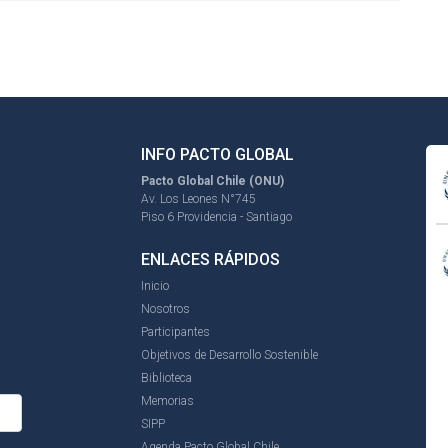
INFO PACTO GLOBAL
Pacto Global Chile (ONU)
Av. Los Leones N°745
Piso 6 Providencia - Santiago
ENLACES RÁPIDOS
Inicio
Nosotros
Participantes
Objetivos de Desarrollo Sostenible
Biblioteca
Memorias
SIPP
Agenda Pacto Global Chile