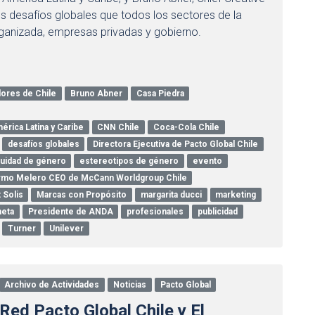
os desafíos globales que todos los sectores de la
rganizada, empresas privadas y gobierno.
dores de Chile
Bruno Abner
Casa Piedra
rica Latina y Caribe
CNN Chile
Coca-Cola Chile
desafíos globales
Directora Ejecutiva de Pacto Global Chile
uidad de género
estereotipos de género
evento
ermo Melero CEO de McCann Worldgroup Chile
 Solis
Marcas con Propósito
margarita ducci
marketing
neta
Presidente de ANDA
profesionales
publicidad
Turner
Unilever
Archivo de Actividades
Noticias
Pacto Global
Red Pacto Global Chile y El