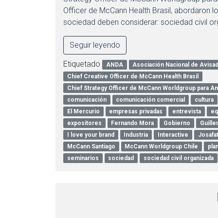
Officer de McCann Health Brasil, abordaron l
sociedad deben considerar: sociedad civil o
Seguir leyendo
Etiquetado
ANDA
Asociación Nacional de Avisa
Chief Creative Officer de McCann Health Brasil
Chief Strategy Officer de McCann Worldgroup para Amé
comunicación
comunicación comercial
cultura
El Mercurio
empresas privadas
entrevista
eq
expositores
Fernando Mora
Gobierno
Guill
I love your brand
Industria
Interactive
Josafat
McCann Santiago
McCann Worldgroup Chile
pla
seminarios
sociedad
sociedad civil organizada