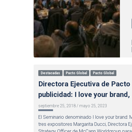
Destacadas
Pacto Global
Pacto Global
Directora Ejecutiva de Pacto
publicidad: I love your brand
septiembre 25, 2018
/
mayo 25, 2023
El Seminario denominado I love your brand: M
tres expositores Margarita Ducci, Directora Ej
Strategy Officer de McCann Worldgroup para A