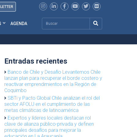
SLETTER
Search
S
AGENDA
Entradas recientes
Banco de Chile y Desafío Levantemos Chile
lanzan plan para recuperar el borde costero y
reactivar emprendimientos en la Región de
Coquimbo
SBTi y Pacto Global Chile analizan el rol del
sector AFOLU en el cumplimiento de las
metas climáticas de latinoamérica
Expertos y líderes locales destacan rol
clave de alianza público-privada y definen
principales desafíos para mejorar la
educación en La Araucanía