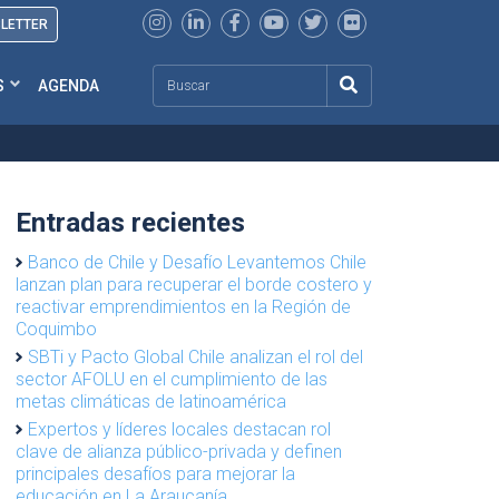
SLETTER
Search
S
AGENDA
Entradas recientes
Banco de Chile y Desafío Levantemos Chile
lanzan plan para recuperar el borde costero y
reactivar emprendimientos en la Región de
Coquimbo
SBTi y Pacto Global Chile analizan el rol del
sector AFOLU en el cumplimiento de las
metas climáticas de latinoamérica
Expertos y líderes locales destacan rol
clave de alianza público-privada y definen
principales desafíos para mejorar la
educación en La Araucanía