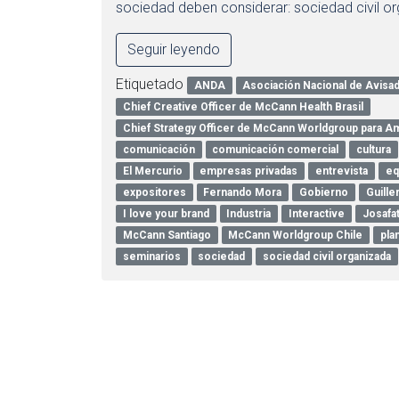
sociedad deben considerar: sociedad civil o
Seguir leyendo
Etiquetado
ANDA
Asociación Nacional de Avisa
Chief Creative Officer de McCann Health Brasil
Chief Strategy Officer de McCann Worldgroup para Amé
comunicación
comunicación comercial
cultura
El Mercurio
empresas privadas
entrevista
eq
expositores
Fernando Mora
Gobierno
Guill
I love your brand
Industria
Interactive
Josafat
McCann Santiago
McCann Worldgroup Chile
pla
seminarios
sociedad
sociedad civil organizada