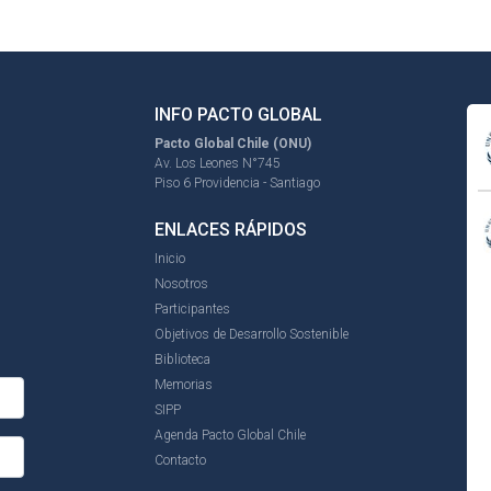
INFO PACTO GLOBAL
Pacto Global Chile (ONU)
Av. Los Leones N°745
Piso 6 Providencia - Santiago
ENLACES RÁPIDOS
Inicio
Nosotros
Participantes
Objetivos de Desarrollo Sostenible
Biblioteca
Memorias
SIPP
Agenda Pacto Global Chile
Contacto