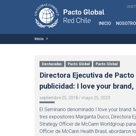
ÚNET
INICIO
NOSOTRO
Inicio
Destacadas
Pacto Global
Pacto Global
Directora Ejecutiva de Pacto
publicidad: I love your brand
septiembre 25, 2018
/
mayo 25, 2023
El Seminario denominado I love your brand: M
tres expositores Margarita Ducci, Directora Ej
Strategy Officer de McCann Worldgroup para A
Officer de McCann Health Brasil, abordaron l