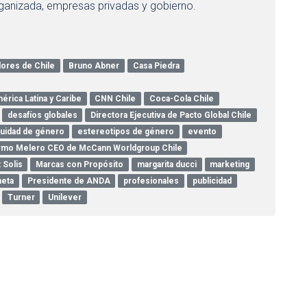
rganizada, empresas privadas y gobierno.
dores de Chile
Bruno Abner
Casa Piedra
rica Latina y Caribe
CNN Chile
Coca-Cola Chile
desafíos globales
Directora Ejecutiva de Pacto Global Chile
uidad de género
estereotipos de género
evento
ermo Melero CEO de McCann Worldgroup Chile
 Solis
Marcas con Propósito
margarita ducci
marketing
neta
Presidente de ANDA
profesionales
publicidad
Turner
Unilever