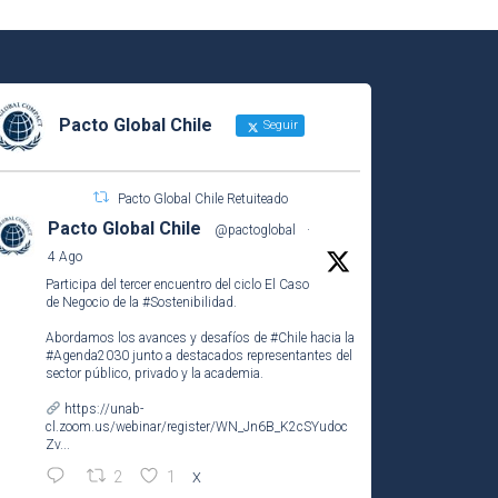
Pacto Global Chile
Seguir
Pacto Global Chile Retuiteado
Pacto Global Chile
@pactoglobal
·
4 Ago
Participa del tercer encuentro del ciclo El Caso
de Negocio de la
#Sostenibilidad
.
Abordamos los avances y desafíos de
#Chile
hacia la
#Agenda2030
junto a destacados representantes del
sector público, privado y la academia.
https://unab-
cl.zoom.us/webinar/register/WN_Jn6B_K2cSYudoc
Zv...
2
1
X