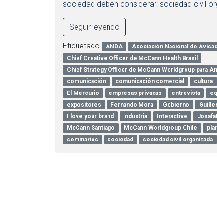
sociedad deben considerar: sociedad civil o
Seguir leyendo
Etiquetado
ANDA
Asociación Nacional de Avisa
Chief Creative Officer de McCann Health Brasil
Chief Strategy Officer de McCann Worldgroup para Amé
comunicación
comunicación comercial
cultura
El Mercurio
empresas privadas
entrevista
eq
expositores
Fernando Mora
Gobierno
Guill
I love your brand
Industria
Interactive
Josafat
McCann Santiago
McCann Worldgroup Chile
pla
seminarios
sociedad
sociedad civil organizada