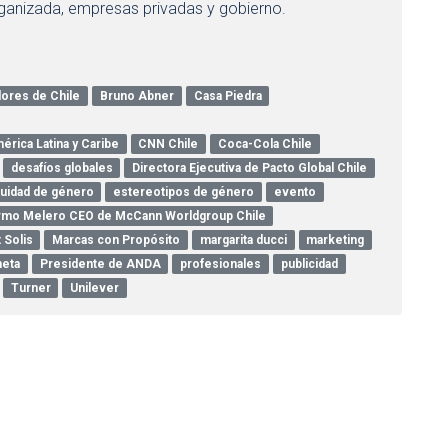
rganizada, empresas privadas y gobierno.
dores de Chile
Bruno Abner
Casa Piedra
rica Latina y Caribe
CNN Chile
Coca-Cola Chile
desafíos globales
Directora Ejecutiva de Pacto Global Chile
uidad de género
estereotipos de género
evento
ermo Melero CEO de McCann Worldgroup Chile
 Solis
Marcas con Propósito
margarita ducci
marketing
neta
Presidente de ANDA
profesionales
publicidad
Turner
Unilever