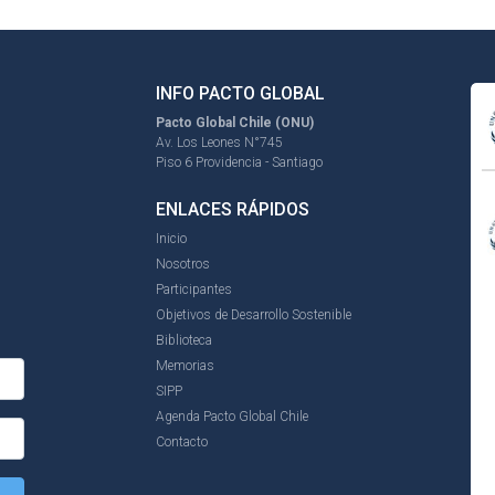
INFO PACTO GLOBAL
Pacto Global Chile (ONU)
Av. Los Leones N°745
Piso 6 Providencia - Santiago
ENLACES RÁPIDOS
Inicio
Nosotros
Participantes
Objetivos de Desarrollo Sostenible
Biblioteca
Memorias
SIPP
Agenda Pacto Global Chile
Contacto