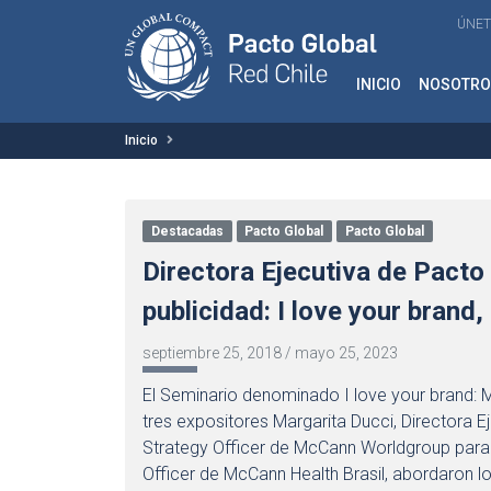
ÚNET
INICIO
NOSOTRO
Inicio
Destacadas
Pacto Global
Pacto Global
Directora Ejecutiva de Pacto
publicidad: I love your brand
septiembre 25, 2018
/
mayo 25, 2023
El Seminario denominado I love your brand: M
tres expositores Margarita Ducci, Directora Ej
Strategy Officer de McCann Worldgroup para A
Officer de McCann Health Brasil, abordaron l