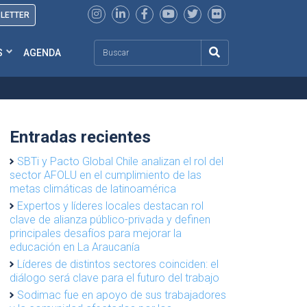
SLETTER
Search
S
AGENDA
Entradas recientes
SBTi y Pacto Global Chile analizan el rol del
sector AFOLU en el cumplimiento de las
metas climáticas de latinoamérica
Expertos y líderes locales destacan rol
clave de alianza público-privada y definen
principales desafíos para mejorar la
educación en La Araucanía
Líderes de distintos sectores coinciden: el
diálogo será clave para el futuro del trabajo
Sodimac fue en apoyo de sus trabajadores