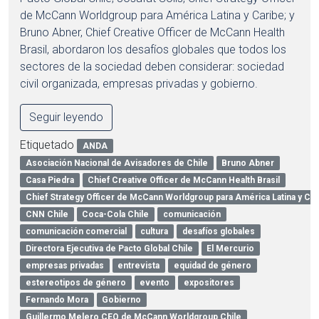
de McCann Worldgroup para América Latina y Caribe; y
Bruno Abner, Chief Creative Officer de McCann Health
Brasil, abordaron los desafíos globales que todos los
sectores de la sociedad deben considerar: sociedad
civil organizada, empresas privadas y gobierno.
Seguir leyendo
Etiquetado
ANDA
Asociación Nacional de Avisadores de Chile
Bruno Abner
Casa Piedra
Chief Creative Officer de McCann Health Brasil
Chief Strategy Officer de McCann Worldgroup para América Latina y Car
CNN Chile
Coca-Cola Chile
comunicación
comunicación comercial
cultura
desafíos globales
Directora Ejecutiva de Pacto Global Chile
El Mercurio
empresas privadas
entrevista
equidad de género
estereotipos de género
evento
expositores
Fernando Mora
Gobierno
Guillermo Melero CEO de McCann Worldgroup Chile