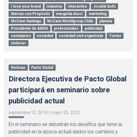
I love your brand
Industria
Interactive
Josafat Solis
Marcas con Propósito
margarita ducci
marketing
McCann Santiago
McCann Worldgroup Chile
planeta
Presidente de ANDA
profesionales
publicidad
seminarios
sociedad
sociedad civil organizada
Turner
Unilever
Noticias
Pacto Global
Directora Ejecutiva de Pacto Global
participará en seminario sobre
publicidad actual
septiembre 10, 2018
/
mayo 25, 2023
En el seminario se debatirán los desafíos que tiene la
publicidad en la época actual dados los cambios y