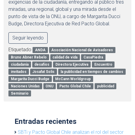
exigencias de la ciudadanía, entregando al público tres
miradas, una regional, global y una mirada desde el
punto de vista de la ONU, a cargo de Margarita Ducci
Budge, Directora Ejecutiva de Red Pacto Global.
Seguir leyendo
Etiquetado
ANDA
Asociación Nacional de Avisadores
Bruno Abner Rebelo
calidad de vida
CasaPiedra
ciudadanía
desafíos
Directora Ejecutiva
Encuentro
invitados
Josafat Solis
la publicidad en tiempos de cambios
Margarita Ducci Budge
McCann Worldgroup
Naciones Unidas
ONU
Pacto Global Chile
publicidad
Seminario
Entradas recientes
SBTi y Pacto Global Chile analizan el rol del sector