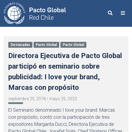
Search
Me
Destacadas
Pacto Global
Pacto Global
Directora Ejecutiva de Pacto Global
participó en seminario sobre
publicidad: I love your brand,
Marcas con propósito
septiembre 25, 2018
/
mayo 25, 2023
El Seminario denominado I love your brand: Marcas
con propósito, contó con la participación de tres
expositores Margarita Ducci, Directora Ejecutiva de
Pacto Global Chile; Josafat Solis, Chief Strategy Officer