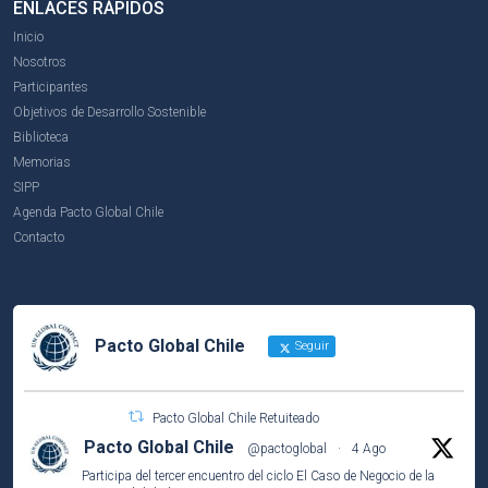
ENLACES RÁPIDOS
Inicio
Nosotros
Participantes
Objetivos de Desarrollo Sostenible
Biblioteca
Memorias
SIPP
Agenda Pacto Global Chile
Contacto
Pacto Global Chile
Seguir
Pacto Global Chile Retuiteado
Pacto Global Chile
@pactoglobal
·
4 Ago
Participa del tercer encuentro del ciclo El Caso de Negocio de la